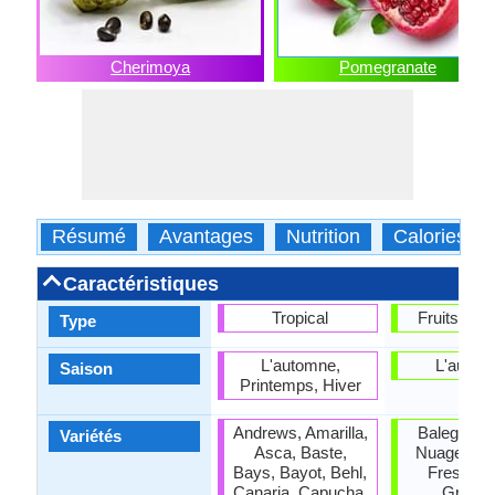
Cherimoya
Pomegranate
Résumé
Avantages
Nutrition
Calories
Caractéristiques
Tropical
Fruits de l
Type
L'automne,
L'autom
Saison
Printemps, Hiver
Andrews, Amarilla,
Balegal, C
Variétés
Asca, Baste,
Nuage, Fra
Bays, Bayot, Behl,
Freshman
Canaria, Capucha,
Grena