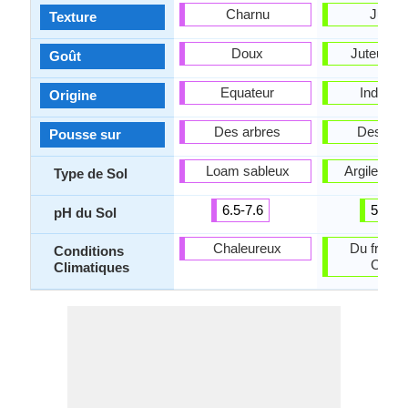
Charnu
Juteu
Texture
Doux
Juteux, 
Goût
Equateur
Inde, l'I
Origine
Des arbres
Des arb
Pousse sur
Loam sableux
Argile, Le 
Type de Sol
6.5-7.6
5.5-7
pH du Sol
Chaleureux
Du froid, 
Conditions
Chau
Climatiques