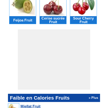
Cerise sucrée
Sour Cherry
Feijoa Fruit
Lo
Fruit
Fruit
Faible en Calories Fruits
» Plus
Miellat Fruit