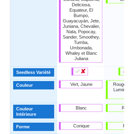
Deliciosa,
Equateur, El
Bumpo,
Guayacuyán, Jete,
Juniana, Chevalier,
Nata, Popocay,
Sander, Smoothey,
Tumba,
Umbonada,
Whaley et Blanc
Juliana
✔
✘
✔
✘
Seedless Variété
Vert, Jaune
Rouge som
Couleur
Lumière r
rose
Blanc
Roug
Couleur
Intérieure
Conique
Rond
Forme