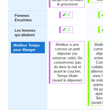
la grossesse
✔
✘
✔
✘
Femmes
Enceintes
✔
✘
✔
✘
Les femmes
qui allaitent
Meilleur si pris
Meilleur si
Meilleur Temps
comme un petit
comme un 
pour Manger
déjeuner (ou
déjeuner
estomac vide), Ne
estomac v
consommez pas
Comme 
de dans la nuit et
collation da
avant le coucher,
afternoon, 
Temps Matin
ones frais, 
(avant le déjeuner)
de mélanger
autres alim
Ne pas ma
après rep
Temps Ma
(avant le dé