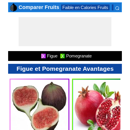
⌕
Comparer Fruits
Faible en Calories Fruits
Haute te
×
Figue
Pomegranate
X
X
Figue et Pomegranate Avantages