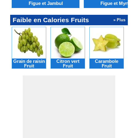
Figue et Jambul
Figue et Myrtille
Faible en Calories Fruits
» Plus
Grain de raisin
Citron vert
Carambole
Fr
Fruit
Fruit
Fruit