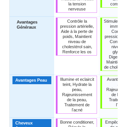
la tension
constipat
nerveuse
Contrôle la
Stimule le 
Avantages
pression artérielle,
immunita
Généraux
Aide à la perte de
Contrôle
poids, Maintient
pression arté
niveau de
Contrôle
cholestérol sain,
niveaux
Renforce les os
glycémi
Digestive 
Maintient 
de cholestér
Illumine et eclaircit
Avantages 
Avantages Peau
teint, Hydrate la
âge,
peau,
Rajeuniss
Rajeunissement
de la pe
de la peau,
Traitemen
Traitement de
l'acné
l'acné
Bonne conditioner,
Empêche la
Cheveux