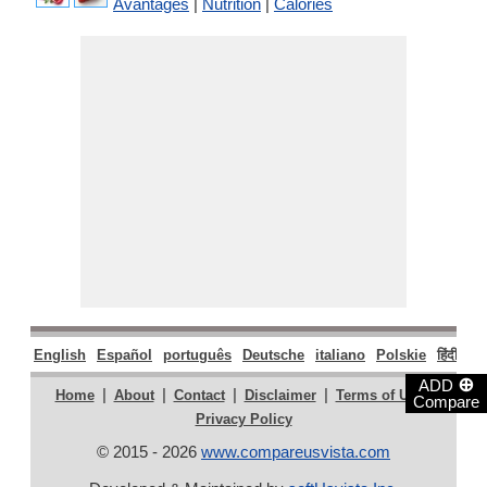
Avantages
|
Nutrition
|
Calories
English
Español
português
Deutsche
italiano
Polskie
हिंदी
मरा
⊕
ADD
|
|
|
|
|
Home
About
Contact
Disclaimer
Terms of Use
Compare
Privacy Policy
© 2015 - 2026
www.compareusvista.com