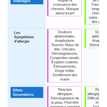
Régule la
de cheve
Avantages
croissance des
Favorise 
cheveux, Masque
longue et
adoucissant
cheveux 
sains, Trai
des pellic
Douleurs
Douleu
Les
abdominales,
abdomina
Symptômes
Anaphylaxie,
Anaphyla
d'allergie
Tousser, Maux de
Démangea
tête, Urticaire,
Démangeaisons,
Congestion nasale,
Éruption cutanée,
Éternuements,
Gorge irritée,
Gonflement des
mains
Réaction
Réacti
Effets
allergique,
allergique, D
Secondaires
Démangeaison de
Difficulté à r
la peau, Peut-être
Irritatio
dangereux pendant
Gonflem