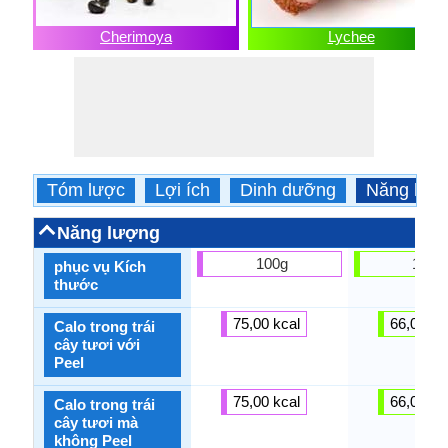
Cherimoya
Lychee
Tóm lược
Lợi ích
Dinh dưỡng
Năng lượ
Năng lượng
100g
100g
phục vụ Kích
thước
75,00 kcal
66,00 kc
Calo trong trái
cây tươi với
Peel
75,00 kcal
66,00 kc
Calo trong trái
cây tươi mà
không Peel