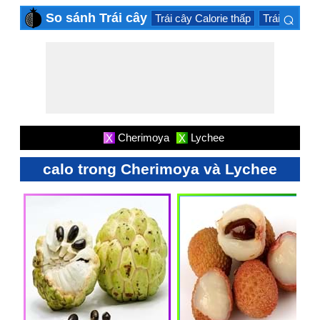
⌕
So sánh Trái cây
Trái cây Calorie thấp
Trái cây Cal
×
Cherimoya
Lychee
X
X
calo trong Cherimoya và Lychee