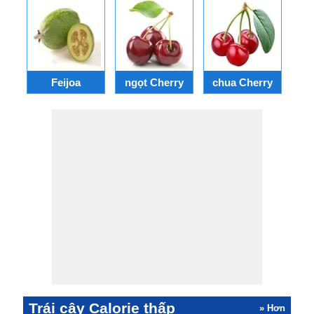
Feijoa
ngọt Cherry
chua Cherry
Trái cây Calorie thấp
» Hơn