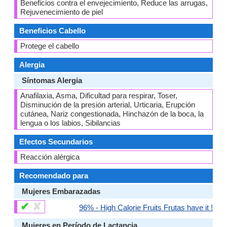
Beneficios contra el envejecimiento, Reduce las arrugas,
Rejuvenecimiento de piel
Beneficios Cabello
Protege el cabello
Alergia
Síntomas Alergia
Anafilaxia, Asma, Dificultad para respirar, Toser,
Disminución de la presión arterial, Urticaria, Erupción
cutánea, Nariz congestionada, Hinchazón de la boca, la
lengua o los labios, Sibilancias
Efectos Secundarios
Reacción alérgica
Recomendado para
Mujeres Embarazadas
✔
✘
96% - High Calorie Fruits Frutas have it !
Mujeres en Período de Lactancia