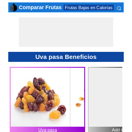
⌕
Comparar Frutas
Frutas Bajas en Calorías
Frutas 
×
Uva pasa Beneficios
Uva pasa
Add ⊕