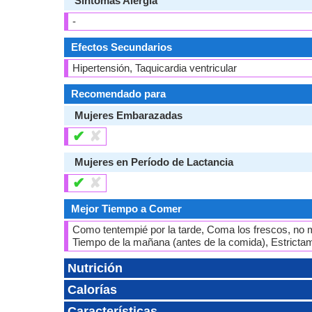
Síntomas Alergia
-
Efectos Secundarios
Hipertensión, Taquicardia ventricular
Recomendado para
Mujeres Embarazadas
✔
✘
Mujeres en Período de Lactancia
✔
✘
Mejor Tiempo a Comer
Como tentempié por la tarde, Coma los frescos, no 
Tiempo de la mañana (antes de la comida), Estricta
Nutrición
Calorías
Características