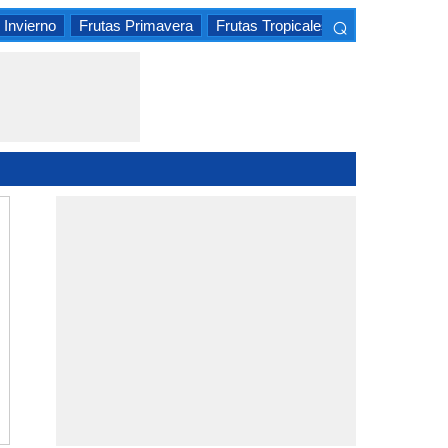
⌕
 Invierno
Frutas Primavera
Frutas Tropicales
Frutas Cítrica
×