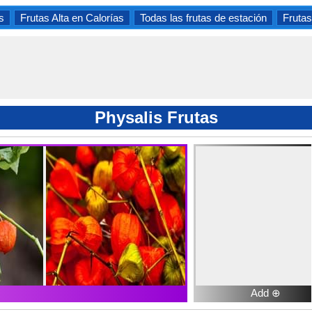
s
Frutas Alta en Calorías
Todas las frutas de estación
Frutas
Physalis Frutas
Add ⊕