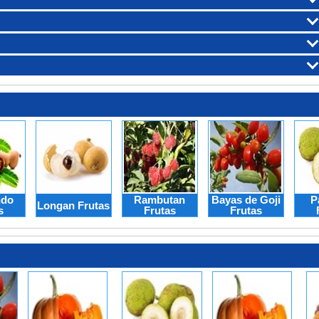
ndo
Rambutan
Bayas de Goji
P
Longan Frutas
s
Frutas
Frutas