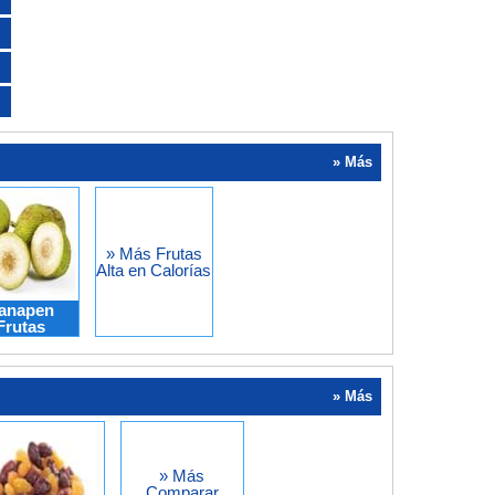
» Más
» Más Frutas
Alta en Calorías
anapen
Frutas
» Más
» Más
Comparar