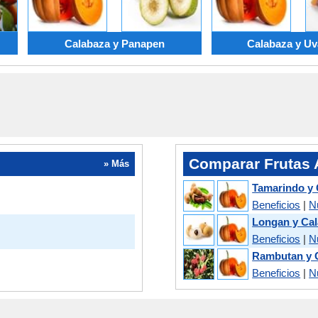
Calabaza y Panapen
Calabaza y Uv
Comparar Frutas A
» Más
Tamarindo y 
Beneficios
|
N
Longan y Ca
Beneficios
|
N
Rambutan y 
Beneficios
|
N