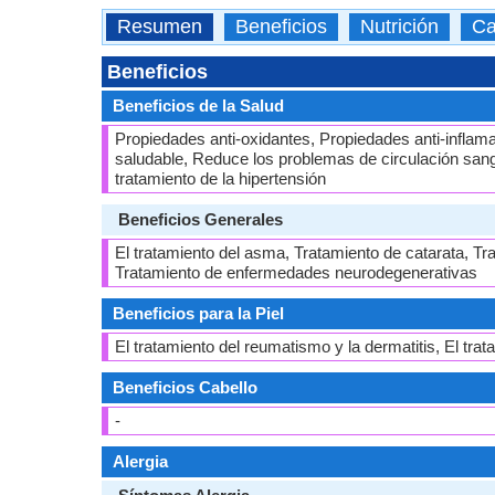
Resumen
Beneficios
Nutrición
Ca
Beneficios
Beneficios de la Salud
Propiedades anti-oxidantes, Propiedades anti-inflama
saludable, Reduce los problemas de circulación sanguí
tratamiento de la hipertensión
Beneficios Generales
El tratamiento del asma, Tratamiento de catarata, Tr
Tratamiento de enfermedades neurodegenerativas
Beneficios para la Piel
El tratamiento del reumatismo y la dermatitis, El trata
Beneficios Cabello
-
Alergia