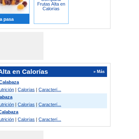
Frutas Alta en
Calorías
a pasa
lta en Calorías
» Más
Calabaza
utrición
|
Calorías
|
Caracterí...
labaza
utrición
|
Calorías
|
Caracterí...
Calabaza
utrición
|
Calorías
|
Caracterí...