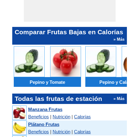
Comparar Frutas Bajas en Calorías
» Más
Pepino y Tomate
Pepino y Calabaz
Todas las frutas de estación
» Más
Manzana Frutas
Beneficios
|
Nutrición
|
Calorías
Plátano Frutas
Beneficios
|
Nutrición
|
Calorías