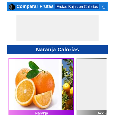
⌕
Comparar Frutas
Frutas Bajas en Calorías
Frutas 
×
Naranja Calorías
Naranja
Add ⊕