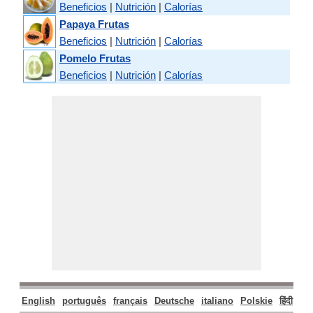
Beneficios
|
Nutrición
|
Calorías
Papaya Frutas
Beneficios
|
Nutrición
|
Calorías
Pomelo Frutas
Beneficios
|
Nutrición
|
Calorías
English
português
français
Deutsche
italiano
Polskie
हिंदी
मरा