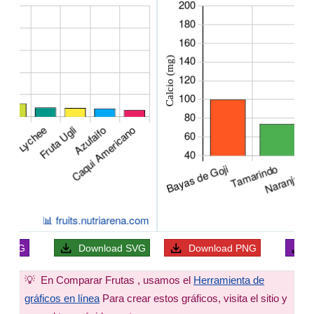
ad
JPG
Download
SVG
Download
PNG
💡
En Comparar Frutas , usamos el
Herramienta de
gráficos en línea
Para crear estos gráficos, visita el sitio y