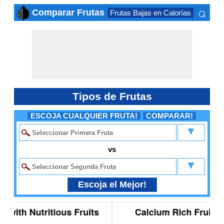
⌕
Comparar Frutas
Frutas Bajas en Calorías
Frutas 
×
Tipos de Frutas
ESCOJA CUALQUIER FRUTA!
COMPARAR!
▼
vs
▼