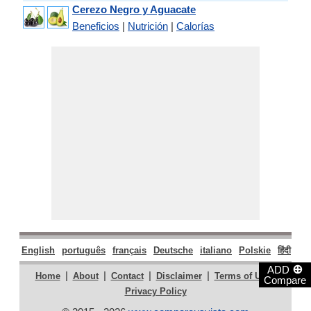
Cerezo Negro y Aguacate
Beneficios
|
Nutrición
|
Calorías
English
português
français
Deutsche
italiano
Polskie
हिंदी
मरा
⊕
ADD
|
|
|
|
|
Home
About
Contact
Disclaimer
Terms of Use
Compare
Privacy Policy