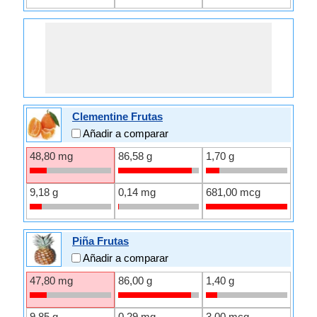
Clementine Frutas
Añadir a comparar
48,80 mg
86,58 g
1,70 g
9,18 g
0,14 mg
681,00 mcg
Piña Frutas
Añadir a comparar
47,80 mg
86,00 g
1,40 g
9,85 g
0,29 mg
3,00 mcg