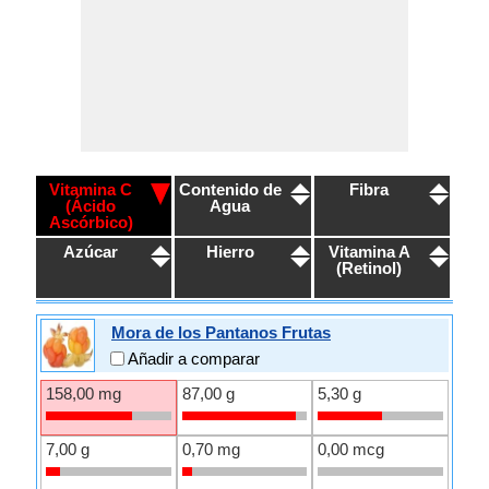
Vitamina C
Contenido de
Fibra
(Ácido
Agua
Ascórbico)
Azúcar
Hierro
Vitamina A
(Retinol)
Mora de los Pantanos Frutas
Añadir a comparar
158,00 mg
87,00 g
5,30 g
7,00 g
0,70 mg
0,00 mcg