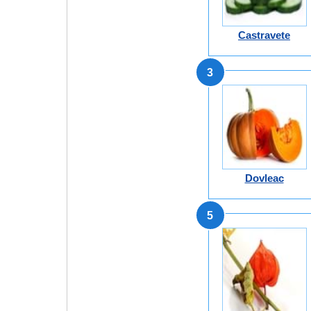
Castravete
3
Dovleac
5