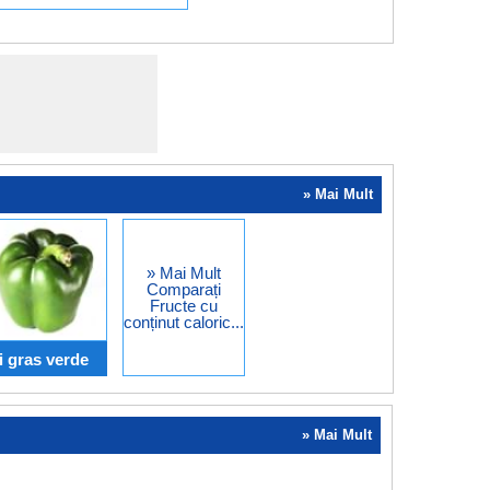
» Mai Mult
» Mai Mult
Comparați
Fructe cu
conținut caloric...
i gras verde
» Mai Mult