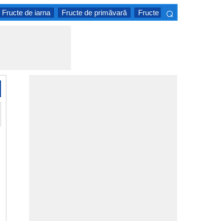
⌕
Fructe de iarna
Fructe de primăvară
Fructe tropicale
Citrice
×