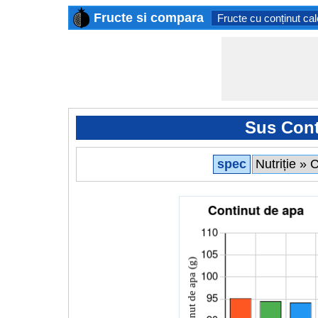
Fructe si compara
Fructe cu conținut cal
Sus Cont
spec