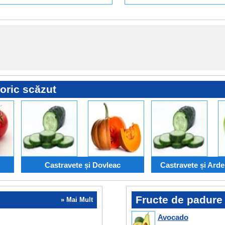
oric scăzut
Castravete și Dovleac
Castravete și Arde
Fructe de padure
» Mai Mult
Avocado