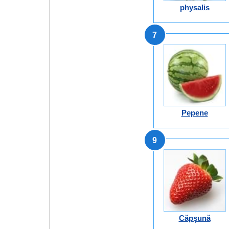
physalis
7
Pepene
9
Căpșună