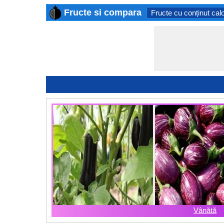
Fructe si compara
Fructe cu conținut cal
Vânătă