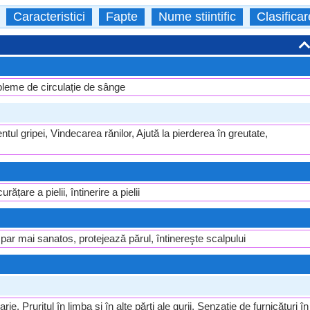
Caracteristici
Fapte
Nume stiintific
Clasificar
bleme de circulație de sânge
entul gripei, Vindecarea rănilor, Ajută la pierderea în greutate,
ățare a pielii, întinerire a pielii
ar mai sanatos, protejează părul, întinereşte scalpului
e, Pruritul în limba și în alte părți ale gurii, Senzație de furnicături în