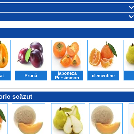
japoneză
at
Prună
clementine
Persimmon
oric scăzut