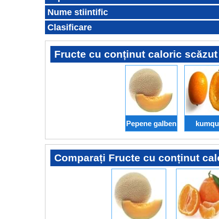
Nume stiintific
Clasificare
Fructe cu conținut caloric scăzut
Pepene galben
kumqu
Comparați Fructe cu conținut cal