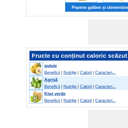
Pepene galben și clementin
Fructe cu conținut caloric scăzut
gutuie
Beneficii
|
Nutriție
|
Calorii
|
Caracteri...
Agrișă
Beneficii
|
Nutriție
|
Calorii
|
Caracteri...
Kiwi verde
Beneficii
|
Nutriție
|
Calorii
|
Caracteri...