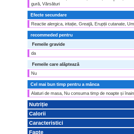
gură, Vărsături
Efecte secundare
Reactie alergica, iritație, Greaţă, Erupții cutanate, Um
recommeded pentru
Femeile gravide
da
Femeile care alăptează
Nu
Cel mai bun timp pentru a mânca
Alaturi de masa, Nu consuma timp de noapte și înain
Nutriție
Calorii
Caracteristici
Fapte