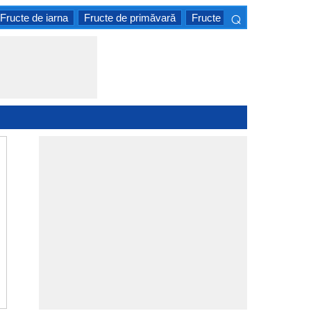
⌕
Fructe de iarna
Fructe de primăvară
Fructe tropicale
Citrice
×