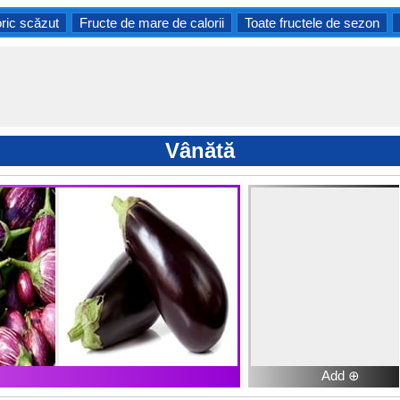
oric scăzut
Fructe de mare de calorii
Toate fructele de sezon
Vânătă
Add ⊕