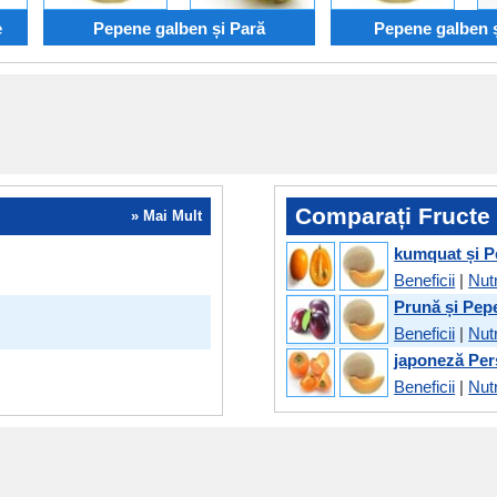
e
Pepene galben și Pară
Pepene galben ș
Comparați Fructe 
» Mai Mult
kumquat și P
Beneficii
|
Nutr
Prună și Pep
Beneficii
|
Nutr
japoneză Per
Beneficii
|
Nutr