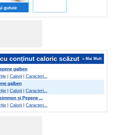
i gutuie
cu conținut caloric scăzut
» Mai Mult
epene galben
iție
|
Calorii
|
Caracteri...
ene galben
iție
|
Calorii
|
Caracteri...
simmon și Pepene ...
iție
|
Calorii
|
Caracteri...