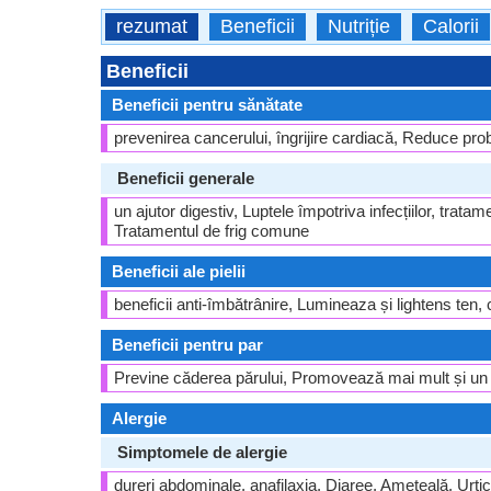
rezumat
Beneficii
Nutriție
Calorii
Beneficii
Beneficii pentru sănătate
prevenirea cancerului, îngrijire cardiacă, Reduce pro
Beneficii generale
un ajutor digestiv, Luptele împotriva infecțiilor, tratam
Tratamentul de frig comune
Beneficii ale pielii
beneficii anti-îmbătrânire, Lumineaza și lightens ten, cur
Beneficii pentru par
Previne căderea părului, Promovează mai mult și un p
Alergie
Simptomele de alergie
dureri abdominale, anafilaxia, Diaree, Ameţeală, Urticari