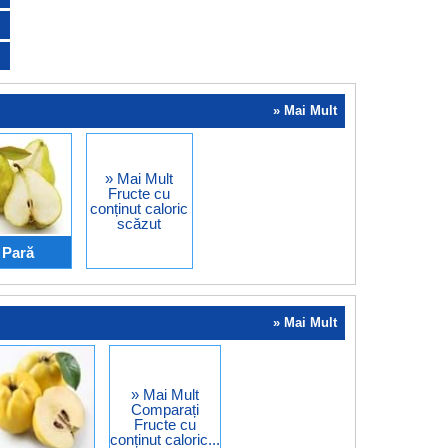
» Mai Mult
» Mai Mult
Fructe cu
conținut caloric
scăzut
Pară
» Mai Mult
» Mai Mult
Comparați
Fructe cu
conținut caloric...