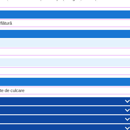
flătură
te de culcare