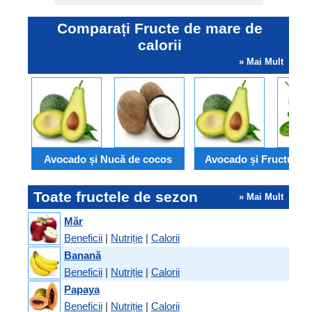
Comparați Fructe de mare de
calorii
» Mai Mult
Avocado și Nucă de cocos
Avocado și Fructul pa
Toate fructele de sezon
» Mai Mult
Măr
Beneficii
|
Nutriție
|
Calorii
Banană
Beneficii
|
Nutriție
|
Calorii
Papaya
Beneficii
|
Nutriție
|
Calorii