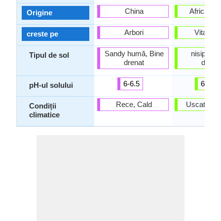
China
Africa de
Origine
Arbori
Vita de 
creste pe
Sandy humă, Bine
nisipos, 
Tipul de sol
drenat
drena
6-6.5
6-6.8
pH-ul solului
Rece, Cald
Uscat, Fier
Condiții
climatice