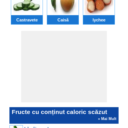
Castravete
Caisă
lychee
Fructe cu conținut caloric scăzut
» Mai Mult