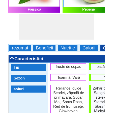
Piersică
Pepene
rezumat
Beneficii
Nutriție
Calorii
Carac
Caracteristici
fructe de copac
bacă, Pe
Tip
Toamnă, Vară
Vară
Sezon
Reliance, dulce
Zahăr pentru
soiuri
Scarlet, zăpadă de
Sangria, aur
primăvară, Sugar
stelelor, ju
Mai, Santa Rosa,
Starbrite, E
Red de frumusețe,
Stars 'n' St
Glowhaven,
Mickylee, 