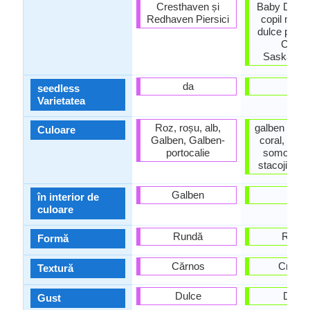
Cresthaven și
Baby Doll g
Redhaven Piersici
copil mic f
dulce prefer
Crea
Saskatch
da
da
seedless
Varietatea
Roz, roșu, alb,
galben cana
Culoare
Galben, Galben-
coral, Port
portocalie
somon gal
stacojiu roș
Galben
roșu
în interior de
culoare
Rundă
Rund
Formă
Cărnos
Crocan
Textură
Dulce
Dulce
Gust