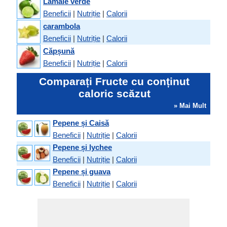
Lămâie verde
Beneficii
|
Nutriție
|
Calorii
carambola
Beneficii
|
Nutriție
|
Calorii
Căpșună
Beneficii
|
Nutriție
|
Calorii
Comparați Fructe cu conținut
caloric scăzut
» Mai Mult
Pepene și Caisă
Beneficii
|
Nutriție
|
Calorii
Pepene și lychee
Beneficii
|
Nutriție
|
Calorii
Pepene și guava
Beneficii
|
Nutriție
|
Calorii