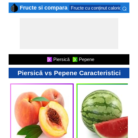
⌕
Fructe si compara
Fructe cu conținut caloric scăzut
×
Piersică
Pepene
X
X
Piersică vs Pepene Caracteristici