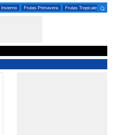
⌕
 Invierno
Frutas Primavera
Frutas Tropicales
Frutas Cítrica
×