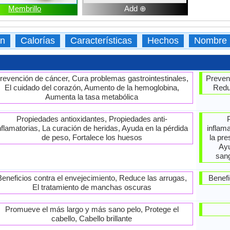
Membrillo
Add ⊕
ón
Calorías
Características
Hechos
Nombre C
revención de cáncer, Cura problemas gastrointestinales,
Prevenc
El cuidado del corazón, Aumento de la hemoglobina,
Redu
Aumenta la tasa metabólica
Propiedades antioxidantes, Propiedades anti-
nflamatorias, La curación de heridas, Ayuda en la pérdida
inflam
de peso, Fortalece los huesos
la pre
Ayu
sang
Beneficios contra el envejecimiento, Reduce las arrugas,
Benefi
El tratamiento de manchas oscuras
Promueve el más largo y más sano pelo, Protege el
cabello, Cabello brillante