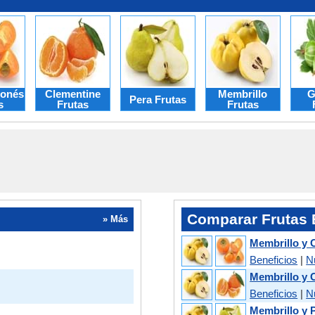
ponés
Clementine
Membrillo
G
Pera Frutas
s
Frutas
Frutas
Comparar Frutas 
» Más
Membrillo y 
Beneficios
|
N
Membrillo y 
Beneficios
|
N
Membrillo y 