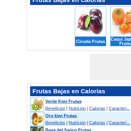
Caqui Ja
Ciruela Frutas
Fruta
Frutas Bajas en Calorías
Verde Kiwi Frutas
Beneficios
|
Nutrición
|
Calorías
|
Caracterí...
Oro kiwi Frutas
Beneficios
|
Nutrición
|
Calorías
|
Caracterí...
Baya del Saúco Frutas