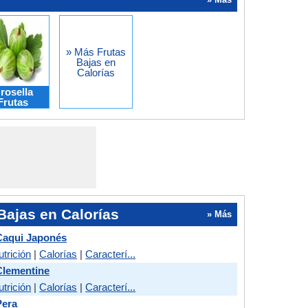
» Más Frutas
Bajas en
Calorías
rosella
Frutas
Bajas en Calorías
» Más
Caqui Japonés
utrición
|
Calorías
|
Caracterí...
Clementine
utrición
|
Calorías
|
Caracterí...
Pera