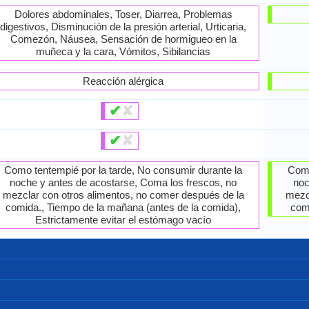
Dolores abdominales, Toser, Diarrea, Problemas
digestivos, Disminución de la presión arterial, Urticaria,
Comezón, Náusea, Sensación de hormigueo en la
muñeca y la cara, Vómitos, Sibilancias
Reacción alérgica
✔
✘
✔
✘
Como tentempié por la tarde, No consumir durante la
Como
noche y antes de acostarse, Coma los frescos, no
noc
mezclar con otros alimentos, no comer después de la
mezc
comida., Tiempo de la mañana (antes de la comida),
com
Estrictamente evitar el estómago vacío
129,00 mcg
15,00 mcg
17,00 mcg
486,00 mg
124,00 mg
43,90 mg
0,00 mcg
0,00 mcg
10,00 mg
62,00 mg
20,00 mg
19,00 mg
0,00 mcg
47,00 mg
13,00 mg
0,04 mg
0,09 mg
0,43 mg
0,21 mg
0,04 mg
0,15 mg
8,40 mg
0,86 mg
0,17 mg
0,14 mg
0,10 mg
15,90 g
80,80 g
6,50 g
9,36 g
1,88 g
0,86 g
0,50 g
0,12
100 g
268,00 kcal
130,00 kcal
245,00 kcal
392,00 kcal
71,00 kcal
71,00 kcal
71,00 kcal
71,00 kcal
100 g