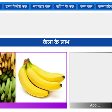
उच्च कैलोरी फल
सदाबहार फल
सर्दियों के फल
वसंत फल
ऊष्णकटिब
केला के लाभ
Add ⊕