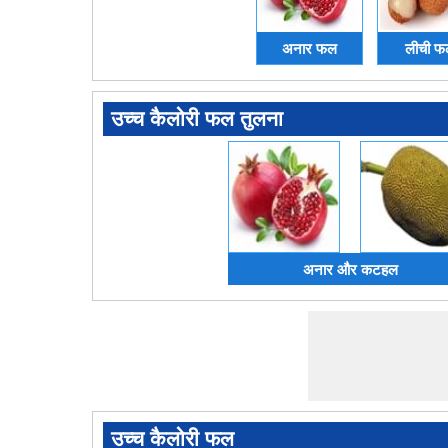
अनार फल
लीची फ
उच्च कैलोरी फल तुलना
अनार और कटहल
उच्च कैलोरी फल