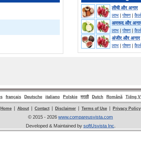
लीची और अनार
लाभ
|
पोषण
|
कैल
अमरूद और अना
लाभ
|
पोषण
|
कैल
अंजीर और अनार
लाभ
|
पोषण
|
कैल
ês
français
Deutsche
italiano
Polskie
मराठी
Dutch
Română
Tiếng V
|
|
|
|
|
Home
About
Contact
Disclaimer
Terms of Use
Privacy Policy
© 2015 - 2026
www.compareusvista.com
Developed & Maintained by
softUsvista Inc
.