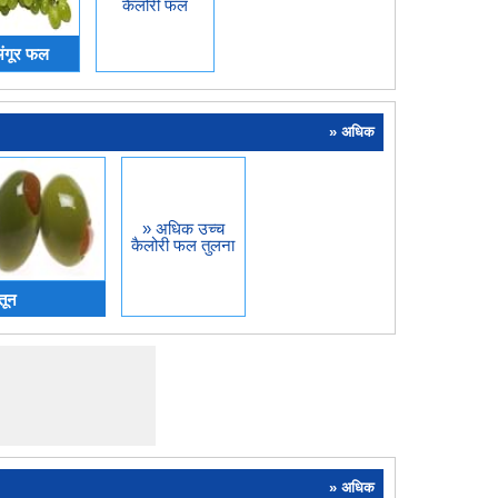
कैलोरी फल
ंगूर फल
» अधिक
» अधिक उच्च
कैलोरी फल तुलना
तून
» अधिक