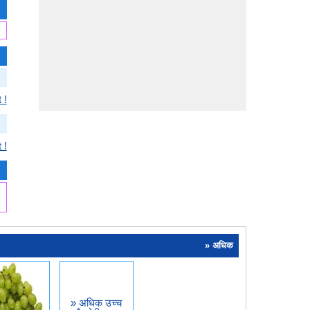
 !
 !
» अधिक
» अधिक उच्च