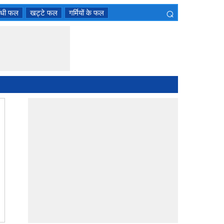
⌕
ंधी फल
खट्टे फल
गर्मियों के फल
×