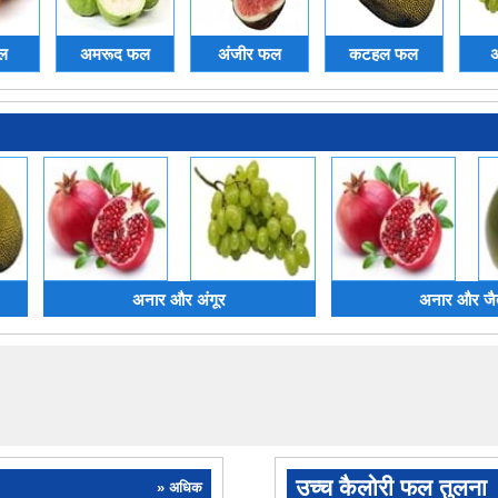
ल
अमरूद फल
अंजीर फल
कटहल फल
अ
अनार और अंगूर
अनार और जै
उच्च कैलोरी फल तुलना
» अधिक