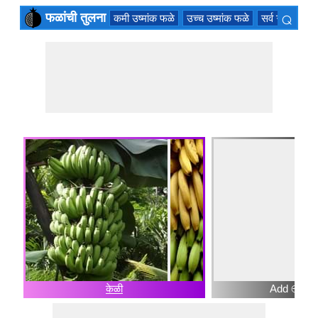
⌕
फळांची तुलना
कमी उष्मांक फळे
उच्च उष्मांक फळे
सर्व ऋतु फळे
×
केळी
Add ⊕