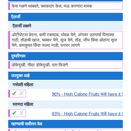
केस गळणे थांबवते, चमकदार केस, मऊ करणारा मास्क
ऍलर्जी
ऍलर्जी लक्षणे
ओटीपोटात वेदना, कमी रक्तदाब, भोवळ येणे, अंगावर उठणार्या पित्ताच्या
गाठी, तोंडाची खाज, चक्कर येणे, सूज येणे, तोंड, जीभ किंवा ओठांना सूज
येणे, कमकुवत किंवा जलद नाडी, घरघर लागणे
दुष्परिणाम
डोकेदुखी, तीव्र डोकेदुखी, दात किडणे
उपयुक्त आहे
गर्भवती महिला
✔
✘
96% - High Calorie Fruits फळे have it !
स्तनदा महिला
✔
✘
83% - High Calorie Fruits फळे have it !
खाण्याची सर्वोत्तम वेळ