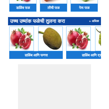
डाळिंब फळ
लीची फळ
पेरू फळ
उच्च उष्मांक फळेची तुलना करा
» अधिक
डाळिंब आणि फणस
डाळिंब आणि द्राक्ष