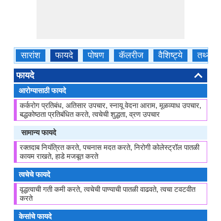
सारांश
फायदे
पोषण
कॅलरीज
वैशिष्ट्ये
तथ्ये
फायदे
आरोग्यासाठी फायदे
कर्करोग प्रतिबंध, अतिसार उपचार, स्नायू वेदना आराम, मूळव्याध उपचार,
बद्धकोष्ठता प्रतिबंधित करते, त्वचेची शुद्धता, व्रण उपचार
सामान्य फायदे
रक्तदाब नियंत्रित करते, पचनास मदत करते, निरोगी कोलेस्ट्रॉल पातळी
कायम राखते, हाडे मजबूत करते
त्वचेचे फायदे
वृद्धत्वाची गती कमी करते, त्वचेची पाण्याची पातळी वाढवते, त्वचा टवटवीत
करते
केसांचे फायदे