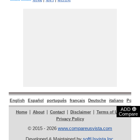
English
Español
português
français
Deutsche
italiano
Polski
⊕
ADD
|
|
|
|
|
Home
About
Contact
Disclaimer
Terms of Use
Compare
Privacy Policy
© 2015 - 2026
www.compareusvista.com
Developed & Maintained by
softUsvista Inc
.