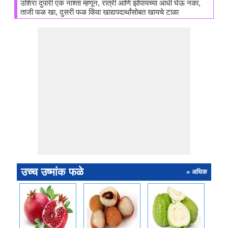
उशिरा दुपारी एक नाश्ता म्हणून, रात्री आणि झोपायच्या आधी घेऊ नका,
ताजी फळ खा, दुसरी फळ किंवा खाद्यपदार्थांसोबत खायचे टाळा
उच्च उष्मांक फळे
» अधिक