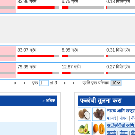
83.96 ग्रॅम
9.75 ग्रॅम
0.18 मिलिग्रॅम
83.07 ग्रॅम
8.99 ग्रॅम
0.31 मिलिग्रॅम
79.39 ग्रॅम
12.87 ग्रॅम
0.27 मिलिग्रॅम
पृष्ठ
of
3
प्रति पृष्ठ परिणाम
फळांची तुलना करा
» अधिक
नारळ आणि खजूर
फायदे
|
पोषण
|
क
अॅव्होकॅडो आणि 
फायदे
|
पोषण
|
क