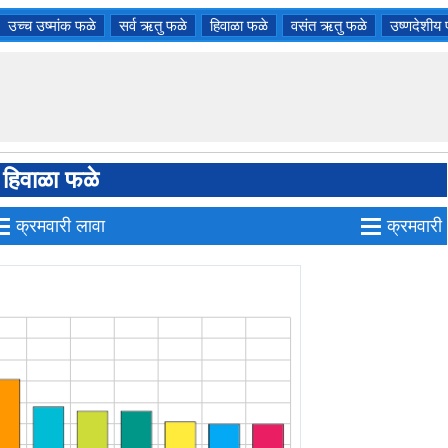
उच्च उष्मांक फळे
सर्व ऋतु फळे
हिवाळा फळे
वसंत ऋतु फळे
उष्णदेशीय
हिवाळा फळे
≡
≡
क्रमवारी लावा
क्रमवारी