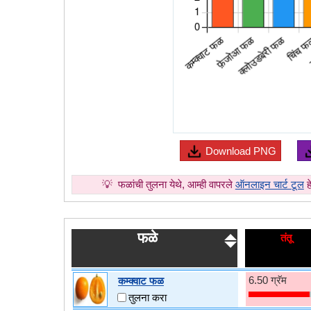
Download
PNG
💡
फळांची तुलना येथे, आम्ही वापरले
ऑनलाइन चार्ट टूल
ह
फळे
तंतू
6.50 ग्रॅम
कम्क्वाट फळ
तुलना करा