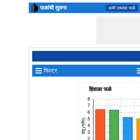
फळांची तुलना
कमी उष्मांक फळे
≡
फिल्टर