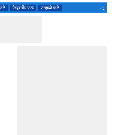
⌕
 फळे
लिंबूवर्गीय फळे
उन्हाळी फळे
×