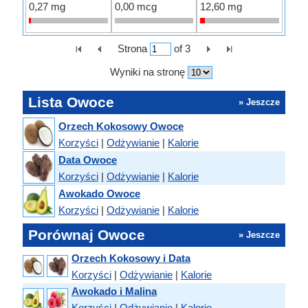
0,27 mg
0,00 mcg
12,60 mg
Strona
of
3
Wyniki na stronę
Lista Owoce
» Jeszcze
Orzech Kokosowy Owoce
Korzyści
|
Odżywianie
|
Kalorie
Data Owoce
Korzyści
|
Odżywianie
|
Kalorie
Awokado Owoce
Korzyści
|
Odżywianie
|
Kalorie
Porównaj Owoce
» Jeszcze
Orzech Kokosowy i Data
Korzyści
|
Odżywianie
|
Kalorie
Awokado i Malina
Korzyści
|
Odżywianie
|
Kalorie