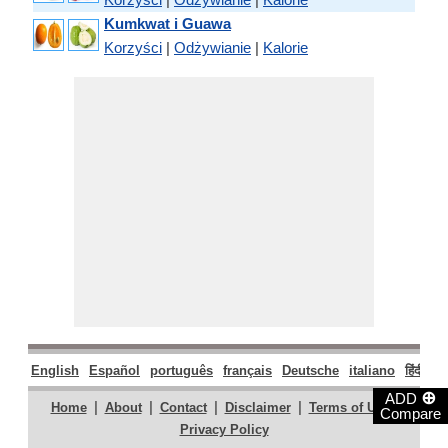
Kumkwat i Guawa
Korzyści
|
Odżywianie
|
Kalorie
English
Español
português
français
Deutsche
italiano
हिंदी
मर
⊕
ADD
|
|
|
|
|
Home
About
Contact
Disclaimer
Terms of Use
Compare
Privacy Policy