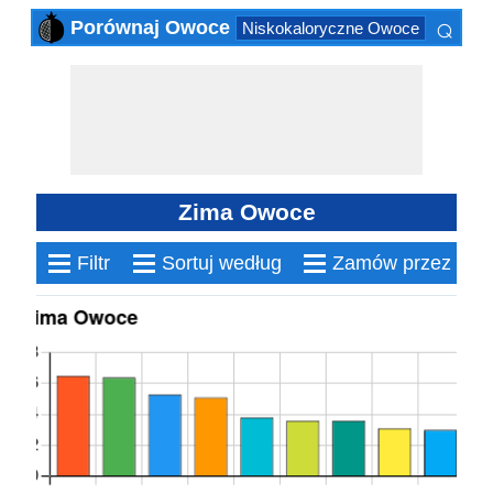
⌕
Porównaj Owoce
Niskokaloryczne Owoce
Wysoko
×
Zima Owoce
≡
≡
≡
Filtr
Sortuj według
Zamów przez