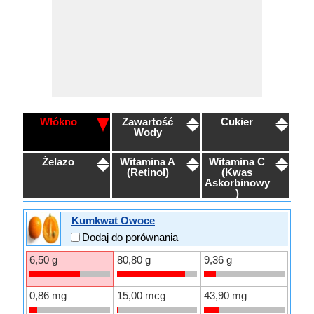
Włókno
Zawartość
Cukier
Wody
Żelazo
Witamina A
Witamina C
(Retinol)
(Kwas
Askorbinowy
)
Kumkwat Owoce
Dodaj do porównania
6,50 g
80,80 g
9,36 g
0,86 mg
15,00 mcg
43,90 mg