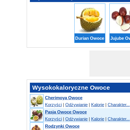
Durian Owoce
Jujube O
Wysokokaloryczne Owoce
Cherimoya Owoce
Korzyści
|
Odżywianie
|
Kalorie
|
Charakter...
Pasja Owoce Owoce
Korzyści
|
Odżywianie
|
Kalorie
|
Charakter...
Rodzynki Owoce