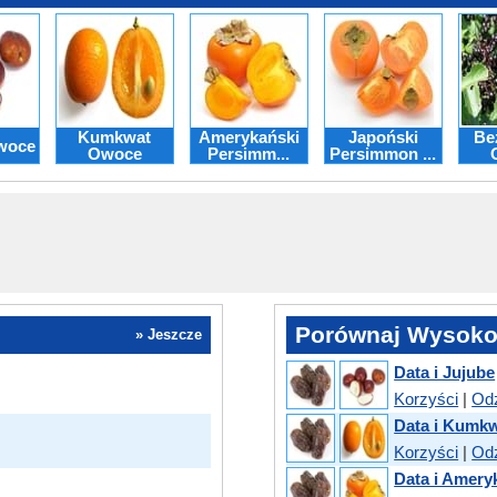
Kumkwat
Amerykański
Japoński
Be
woce
Owoce
Persimm...
Persimmon ...
Porównaj Wysoko
» Jeszcze
Data i Jujube
Korzyści
|
Od
Data i Kumk
Korzyści
|
Od
Data i Amer