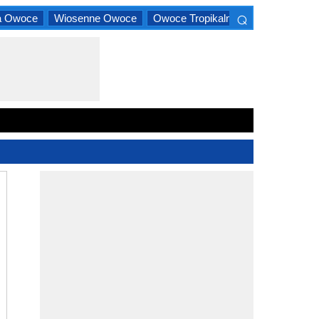
⌕
a Owoce
Wiosenne Owoce
Owoce Tropikalne
Owoce Cytru
×