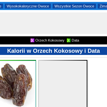
e
Wysokokaloryczne Owoce
Wszystkie Sezon Owoce
Zim
Orzech Kokosowy
Data
X
X
Kalorii w Orzech Kokosowy i Data