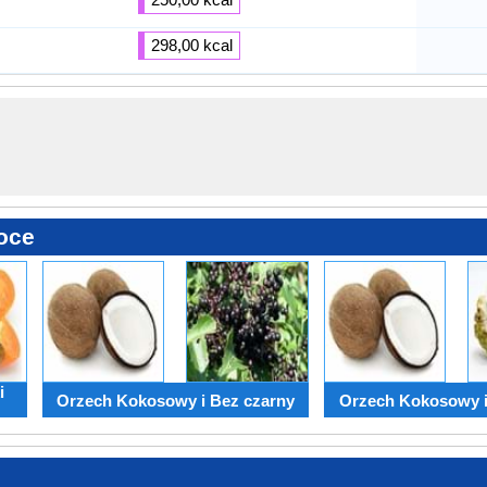
298,00 kcal
oce
i
Orzech Kokosowy i Bez czarny
Orzech Kokosowy 