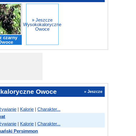
» Jeszcze
Wysokokaloryczne
Owoce
z czarny
Owoce
kaloryczne Owoce
» Jeszcze
żywianie
|
Kalorie
|
Charakter...
wat
żywianie
|
Kalorie
|
Charakter...
ykański Persimmon