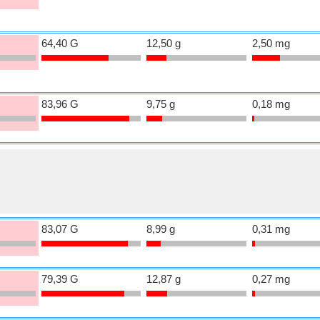
64,40 G
12,50 g
2,50 mg
83,96 G
9,75 g
0,18 mg
83,07 G
8,99 g
0,31 mg
79,39 G
12,87 g
0,27 mg