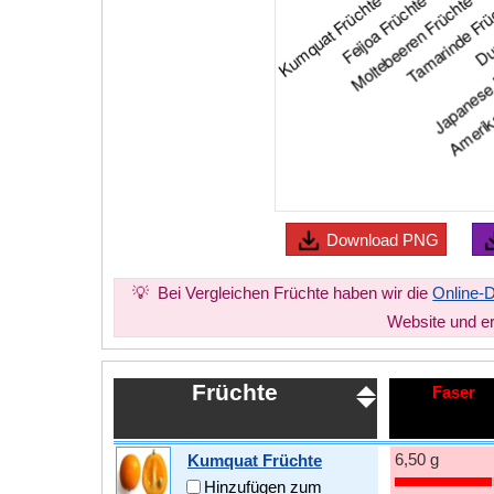
Download
PNG
💡
Bei Vergleichen Früchte haben wir die
Online-
Website und ers
Früchte
Faser
6,50 g
Kumquat Früchte
Hinzufügen zum