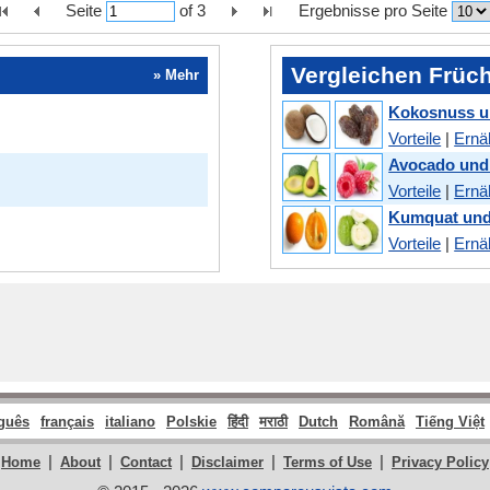
Seite
of
3
Ergebnisse pro Seite
Vergleichen Früc
» Mehr
Kokosnuss u
Vorteile
|
Ernä
Avocado und
Vorteile
|
Ernä
Kumquat un
Vorteile
|
Ernä
guês
français
italiano
Polskie
हिंदी
मराठी
Dutch
Română
Tiếng Việt
|
|
|
|
|
Home
About
Contact
Disclaimer
Terms of Use
Privacy Policy