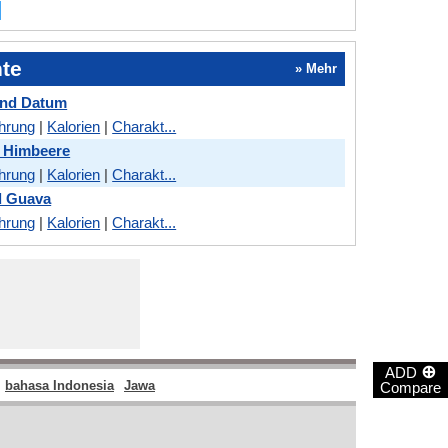
hte
» Mehr
nd Datum
hrung
|
Kalorien
|
Charakt...
 Himbeere
hrung
|
Kalorien
|
Charakt...
d Guava
hrung
|
Kalorien
|
Charakt...
⊕
ADD
bahasa Indonesia
Jawa
Compare