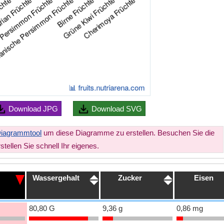
Download
JPG
Download
SVG
Diagrammtool
um diese Diagramme zu erstellen. Besuchen Sie die
tellen Sie schnell Ihr eigenes.
Wassergehalt
Zucker
Eisen
80,80 G
9,36 g
0,86 mg