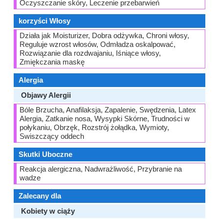
Oczyszczanie skóry, Leczenie przebarwień
korzyści Włosy
Działa jak Moisturizer, Dobra odżywka, Chroni włosy,
Reguluje wzrost włosów, Odmładza oskalpować,
Rozwiązanie dla rozdwajaniu, Iśniące włosy,
Zmiękczania maskę
Alergia
Objawy Alergii
Bóle Brzucha, Anafilaksja, Zapalenie, Swędzenia, Latex
Alergia, Zatkanie nosa, Wysypki Skórne, Trudności w
połykaniu, Obrzęk, Rozstrój żołądka, Wymioty,
Swiszczący oddech
Skutki Uboczne
Reakcja alergiczna, Nadwrażliwość, Przybranie na
wadze
Zalecany dla
Kobiety w ciąży