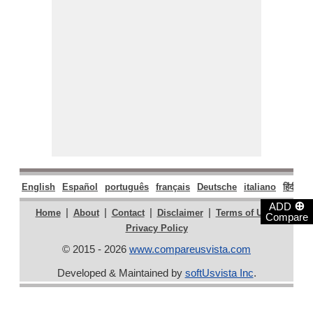
English
Español
português
français
Deutsche
italiano
हिंदी
मर
⊕
ADD
|
|
|
|
|
Home
About
Contact
Disclaimer
Terms of Use
Compare
Privacy Policy
© 2015 - 2026
www.compareusvista.com
Developed & Maintained by
softUsvista Inc
.