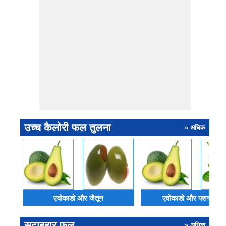
उच्च कैलोरी फल तुलना
» अधिक
एवोकाडो और जैतून
एवोकाडो और पशनफ्रू
सदाबहार फल
» अधिक