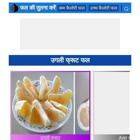
⌕
फल की तुलना करें
कम कैलोरी फल
उच्च कैलोरी फल
सदाबहार 
×
उगली फ्रूट फल
उगली फ्रूट
Add ⊕