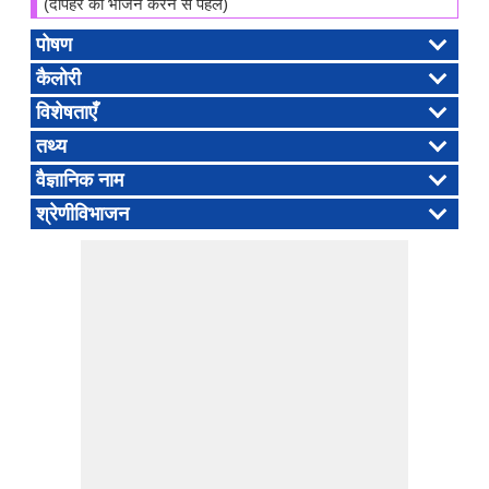
(दोपहर का भोजन करने से पहले)
पोषण
कैलोरी
विशेषताएँ
तथ्य
वैज्ञानिक नाम
श्रेणीविभाजन