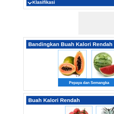
Klasifikasi
Nama botani
Sinonim
Bij
beb
Domain
Kerajaan
subkingdom
Divisi
Kelas
subclass
Memesan
Keluarga
Marga
Jenis
generik Grup
Pep
paw
Bandingkan Buah Kalori Rendah
Pepaya dan Semangka
Buah Kalori Rendah