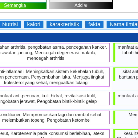
Semangka
Add ⊕
Nutrisi
kalori
karakteristik
fakta
Nama ilmia
han arthritis, pengobatan asma, pencegahan kanker,
manfaat an
rawatan jantung, Mencegah degenerasi makula,
tubuh h
mencegah arthritis
anti-inflamasi, Meningkatkan sistem kekebalan tubuh,
sifat an
an pencernaan, Penyembuhan luka, Menjaga tingkat
bantuan p
kolesterol yang sehat, menguatkan tulang
nfaat anti-penuaan, kulit hidrat, revitalisasi kulit,
manfaat a
ngobatan jerawat, Pengobatan bintik-bintik gelap
conditioner, Mempromosikan lagi dan rambut sehat,
Memp
melembutkan topeng, Pengobatan ketombe
perut, Karotenemia pada konsumsi berlebihan, lateks
kesuli