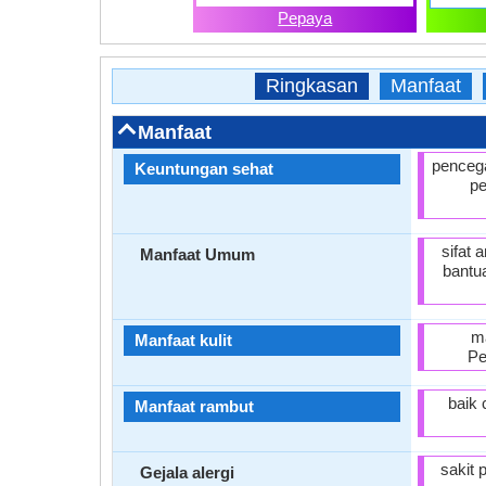
Pepaya
Ringkasan
Manfaat
Manfaat
pencega
Keuntungan sehat
pe
sifat 
Manfaat Umum
bantu
ma
Manfaat kulit
Pe
baik 
Manfaat rambut
sakit 
Gejala alergi