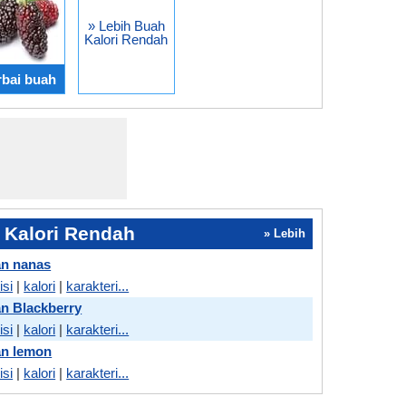
» Lebih Buah
Kalori Rendah
bai buah
 Kalori Rendah
» Lebih
n nanas
isi
|
kalori
|
karakteri...
n Blackberry
isi
|
kalori
|
karakteri...
n lemon
isi
|
kalori
|
karakteri...