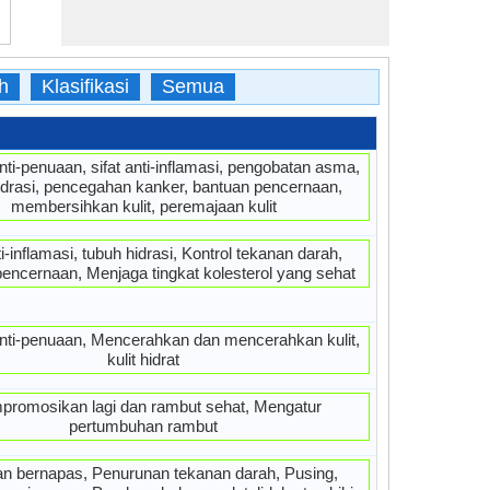
h
Klasifikasi
Semua
ti-penuaan, sifat anti-inflamasi, pengobatan asma,
idrasi, pencegahan kanker, bantuan pencernaan,
membersihkan kulit, peremajaan kulit
ti-inflamasi, tubuh hidrasi, Kontrol tekanan darah,
encernaan, Menjaga tingkat kolesterol yang sehat
nti-penuaan, Mencerahkan dan mencerahkan kulit,
kulit hidrat
romosikan lagi dan rambut sehat, Mengatur
pertumbuhan rambut
tan bernapas, Penurunan tekanan darah, Pusing,