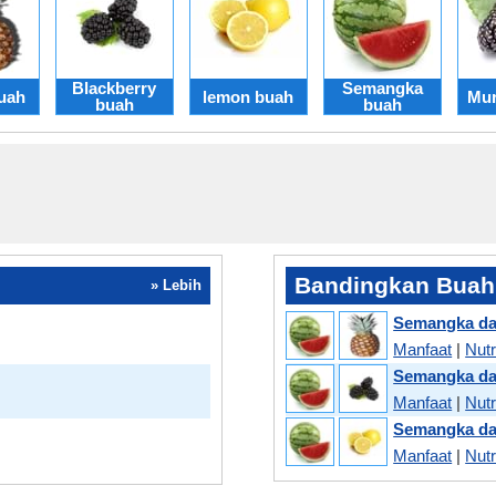
Blackberry
Semangka
uah
lemon buah
Mur
buah
buah
Bandingkan Buah
» Lebih
Semangka da
Manfaat
|
Nutr
Semangka da
Manfaat
|
Nutr
Semangka da
Manfaat
|
Nutr