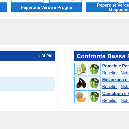
Peperone Verde
Peperone Verde e Prugna
Giappone
Confronta Bassa F
» Di Più
Pomelo e Pe
Benefici
|
Nutr
Melanzana e
Benefici
|
Nutr
Cantalupo e 
Benefici
|
Nutr