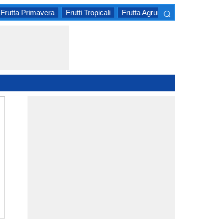
⌕
Frutta Primavera
Frutti Tropicali
Frutta Agrumi
Frutta Estiva
×