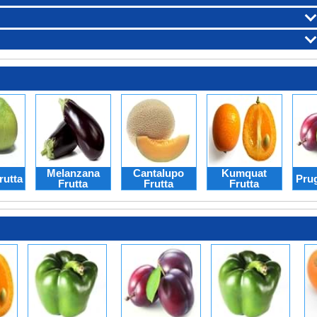
Melanzana
Cantalupo
Kumquat
rutta
Prug
Frutta
Frutta
Frutta