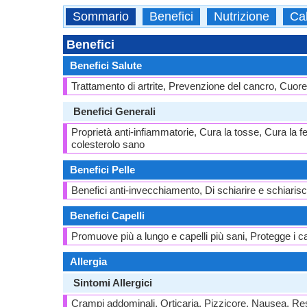
Sommario
Benefici
Nutrizione
Cal
Benefici
Benefici Salute
Trattamento di artrite, Prevenzione del cancro, Cuor
Benefici Generali
Proprietà anti-infiammatorie, Cura la tosse, Cura la feb
colesterolo sano
Benefici Pelle
Benefici anti-invecchiamento, Di schiarire e schiari
Benefici Capelli
Promuove più a lungo e capelli più sani, Protegge i cap
Allergia
Sintomi Allergici
Crampi addominali, Orticaria, Pizzicore, Nausea, Res