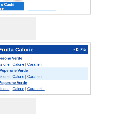
 e Cachi
se
rutta Calorie
» Di Più
perone Verde
izione
|
Calorie
|
Caratteri...
 Peperone Verde
izione
|
Calorie
|
Caratteri...
Peperone Verde
izione
|
Calorie
|
Caratteri...