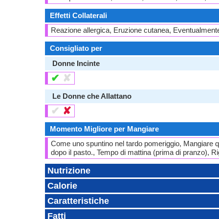
Effetti Collaterali
Reazione allergica, Eruzione cutanea, Eventualmente
Consigliato per
Donne Incinte
✔
✘
Le Donne che Allattano
✔
✘
Momento Migliore per Mangiare
Come uno spuntino nel tardo pomeriggio, Mangiare que
dopo il pasto., Tempo di mattina (prima di pranzo),
Nutrizione
Calorie
Caratteristiche
Fatti