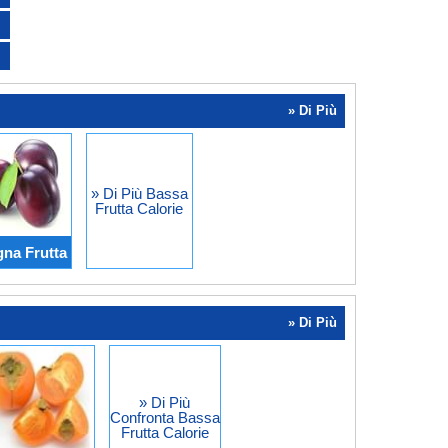
» Di Più
» Di Più Bassa
Frutta Calorie
na Frutta
» Di Più
» Di Più
Confronta Bassa
Frutta Calorie