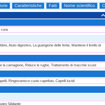
orie
Caratteristiche
Fatti
Nome scientifico
C
e cura
bre, Aiuto digestivo, La guarigione delle ferite, Mantiene il livello di
sce la carnagione, Riduce le rughe, Trattamento di macchie scure
elli, Ringiovanisce cuoio capelluto, Capelli lucidi
piro Sibilante