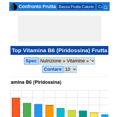
⌕
Confronto Frutta
Bassa Frutta Calorie
Calorico El
×
Top Vitamina B6 (Piridossina) Frutta
Spec
Contare