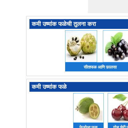
कमी उष्मांक फळेची तुलना करा
सीताफळ आणि फ़ालसा
कमी उष्मांक फळे
फ़ेजोआ फळ
गोड चेरी