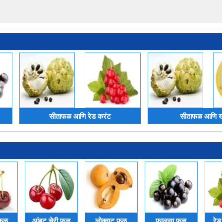
सीताफळ आणि रेड करंट
सीताफळ आणि ख
 फळ
आंबट चेरी फळ
लोक्वाट फळ
फ़ालसा फळ
रे