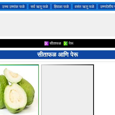
उच्च उष्मांक फळे
सर्व ऋतु फळे
हिवाळा फळे
वसंत ऋतु फळे
उष्णदेशीय
सीताफळ
पेरू
X
X
सीताफळ आणि पेरू