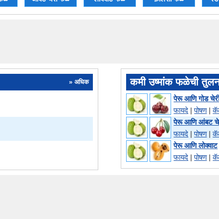
कमी उष्मांक फळेची तुल
» अधिक
पेरू आणि गोड चेर
फायदे
|
पोषण
|
क
पेरू आणि आंबट चे
फायदे
|
पोषण
|
क
पेरू आणि लोक्वाट
फायदे
|
पोषण
|
क