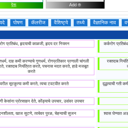
पेरू
Add ⊕
यदे
पोषण
कॅलरीज
वैशिष्ट्ये
तथ्ये
वैज्ञानिक नाव
व
रोग प्रतिबंध, हृदयाची काळजी, हृदय दर नियमन
कर्करोग प्रतिबं
धर्म, दाह कमी करण्याचे गुणधर्म, रोगप्रतिकार प्रणाली चांगली
रक्तदाब नियंत्
े, रक्तदाब नियंत्रित करते, पचनास मदत करते, हाडे मजबूत
करते
चेवरील सूरकुत्या कमी करते, त्वचा टवटवीत करते
वृद्धत्वाची गती क
ी केसांना प्रोत्साहन देते, कोंड्याचे उपचार, उवांवर उपचार
दनशीलता, खाज सुटणे, त्वचेवर पुरळ, चेहऱ्याची सुजन
श्वास घेण्यात अ