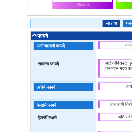
सीताफळ
सारांश
फा
फायदे
कर्क
आरोग्यासाठी फायदे
आंटीओक्सिडंट गुण
सामान्य फायदे
करण्यास मदत करत
त्व
त्वचेचे फायदे
लांब आणि निरोग
केसांचे फायदे
अति संवे
ऍलर्जी लक्षणे