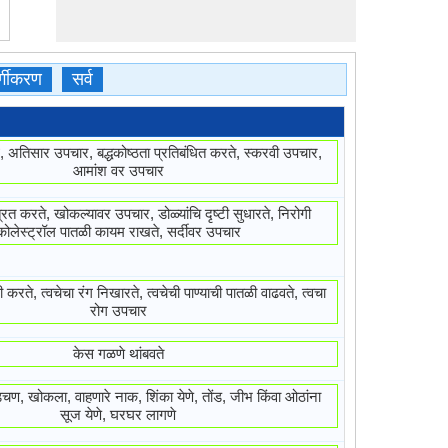
र्गीकरण
सर्व
ध, अतिसार उपचार, बद्धकोष्ठता प्रतिबंधित करते, स्करवी उपचार,
आमांश वर उपचार
रित करते, खोकल्यावर उपचार, डोळ्यांचि दृष्टी सुधारते, निरोगी
कोलेस्ट्रॉल पातळी कायम राखते, सर्दीवर उपचार
मी करते, त्वचेचा रंग निखारते, त्वचेची पाण्याची पातळी वाढवते, त्वचा
रोग उपचार
केस गळणे थांबवते
डचण, खोकला, वाहणारे नाक, शिंका येणे, तोंड, जीभ किंवा ओठांना
सूज येणे, घरघर लागणे