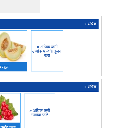
» अधिक
» अधिक कमी
उष्मांक फळेची तुलना
करा
रबूज़
» अधिक
» अधिक कमी
उष्मांक फळे
ड करंट फळ