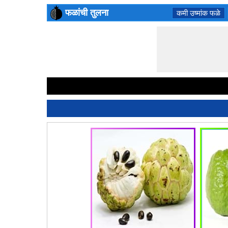
फळांची तुलना
कमी उष्मांक फळे