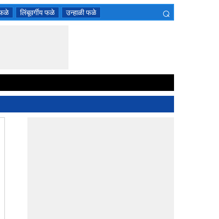
⌕
 फळे
लिंबूवर्गीय फळे
उन्हाळी फळे
×