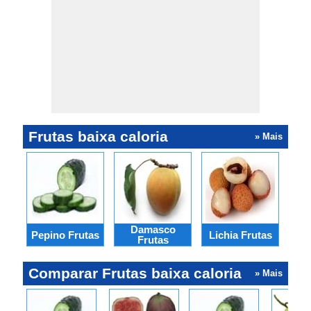
Frutas baixa caloria
» Mais
Damasco
Pepino Frutas
Lichia Frutas
Goi
Frutas
Comparar Frutas baixa caloria
» Mais