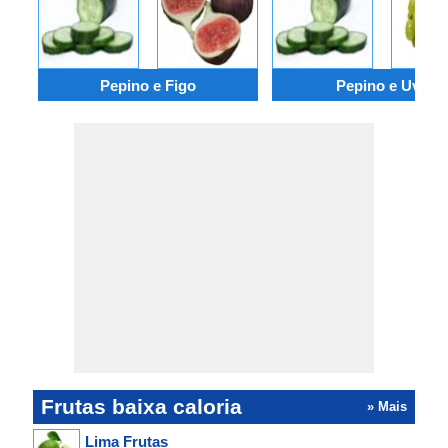
Pepino e Figo
Pepino e Uva
Frutas baixa caloria
» Mais
Lima Frutas