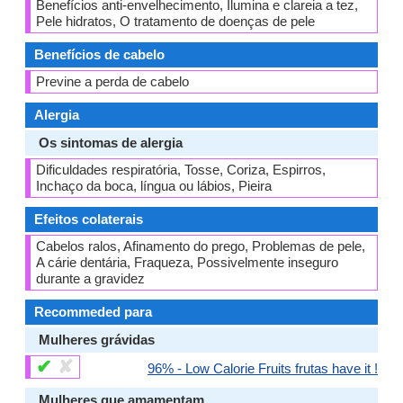
Benefícios anti-envelhecimento, Ilumina e clareia a tez,
Pele hidratos, O tratamento de doenças de pele
Benefícios de cabelo
Previne a perda de cabelo
Alergia
Os sintomas de alergia
Dificuldades respiratória, Tosse, Coriza, Espirros,
Inchaço da boca, língua ou lábios, Pieira
Efeitos colaterais
Cabelos ralos, Afinamento do prego, Problemas de pele,
A cárie dentária, Fraqueza, Possivelmente inseguro
durante a gravidez
Recommeded para
Mulheres grávidas
✔
✘
96% - Low Calorie Fruits frutas have it !
Mulheres que amamentam