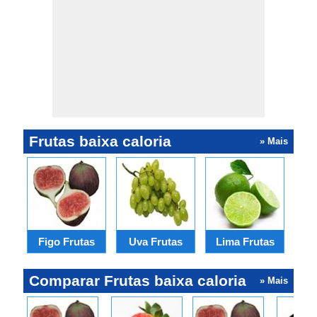
Frutas baixa caloria
» Mais
C
Figo Frutas
Uva Frutas
Lima Frutas
Comparar Frutas baixa caloria
» Mais