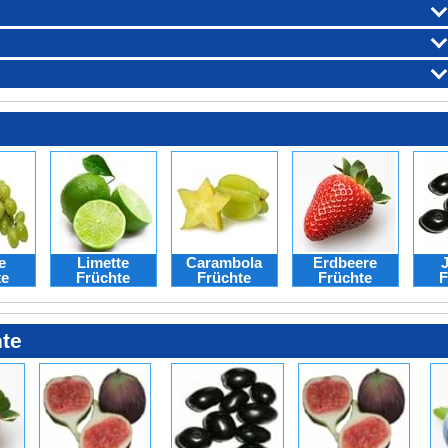
e
Limette
Carambola
Erdbeere
te
Früchte
Früchte
Früchte
F
hte