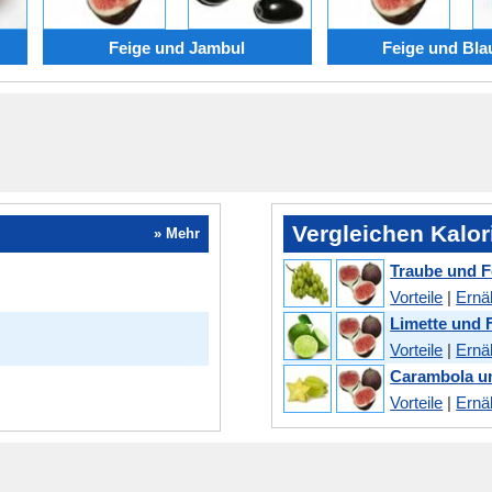
Feige und Jambul
Feige und Bla
Vergleichen Kalo
» Mehr
Traube und F
Vorteile
|
Ernä
Limette und 
Vorteile
|
Ernä
Carambola u
Vorteile
|
Ernä