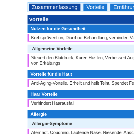
Zusammenfassung
Vorteile
Ernähru
Vorteile
Nutzen für die Gesundheit
Krebsprävention, Diarrhoe-Behandlung, verhindert V
Allgemeine Vorteile
Steuert den Blutdruck, Kuren Husten, Verbessert Aug
von Erkältungs
Vorteile für die Haut
Anti-Aging-Vorteile, Erhellt und hellt Teint, Spendet
Haar Vorteile
Verhindert Haarausfall
Allergie
Allergie-Symptome
Atemnot, Coughing, Laufende Nase, Niesende, Ansch