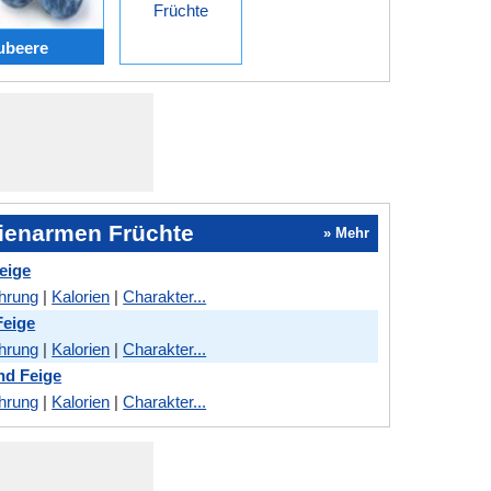
Früchte
ubeere
rienarmen Früchte
» Mehr
eige
hrung
|
Kalorien
|
Charakter...
Feige
hrung
|
Kalorien
|
Charakter...
nd Feige
hrung
|
Kalorien
|
Charakter...