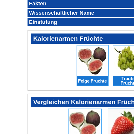
Fakten
Wissenschaftlicher Name
Einstufung
Kalorienarmen Früchte
Traub
Feige Früchte
Früch
Vergleichen Kalorienarmen Früc