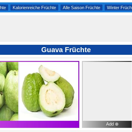
hte
Kalorienreiche Früchte
Alle Saison Früchte
Winter Früch
Guava Früchte
Add ⊕