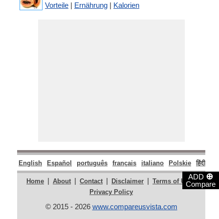
Vorteile
|
Ernährung
|
Kalorien
English
Español
português
français
italiano
Polskie
हिंदी
मरा
⊕
ADD
|
|
|
|
|
Home
About
Contact
Disclaimer
Terms of Use
Compare
Privacy Policy
© 2015 - 2026
www.compareusvista.com