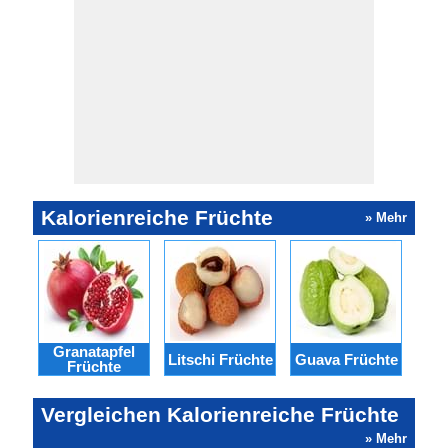
Kalorienreiche Früchte
» Mehr
Granatapfel
Litschi Früchte
Guava Früchte
Fei
Früchte
Vergleichen Kalorienreiche Früchte
» Mehr