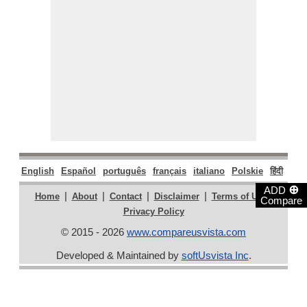
English
Español
português
français
italiano
Polskie
हिंदी
मराठ
⊕
ADD
|
|
|
|
|
Home
About
Contact
Disclaimer
Terms of Use
Compare
Privacy Policy
© 2015 - 2026
www.compareusvista.com
Developed & Maintained by
softUsvista Inc
.