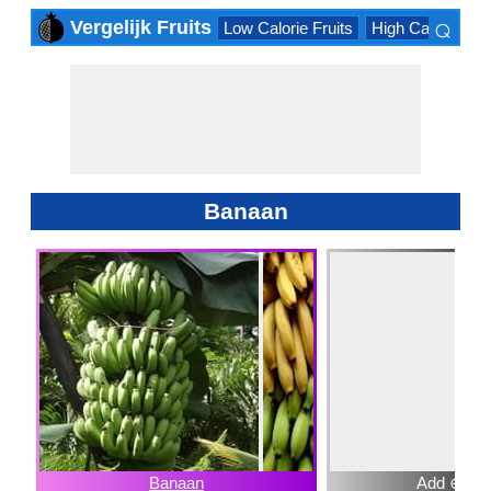
⌕
Vergelijk Fruits
Low Calorie Fruits
High Calorie Frui
×
Banaan
Banaan
Add ⊕