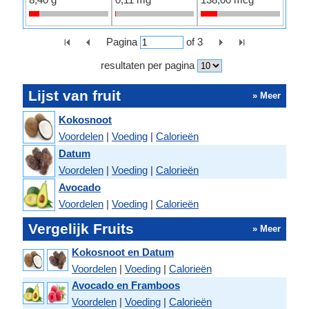
Pagina
of
3
resultaten per pagina
Lijst van fruit
» Meer
Kokosnoot
Voordelen
|
Voeding
|
Calorieën
Datum
Voordelen
|
Voeding
|
Calorieën
Avocado
Voordelen
|
Voeding
|
Calorieën
Vergelijk Fruits
» Meer
Kokosnoot en Datum
Voordelen
|
Voeding
|
Calorieën
Avocado en Framboos
Voordelen
|
Voeding
|
Calorieën