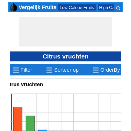
⌕
Vergelijk Fruits
Low Calorie Fruits
High Calorie Frui
×
Citrus vruchten
≡
≡
≡
Filter
Sorteer op
OrderBy