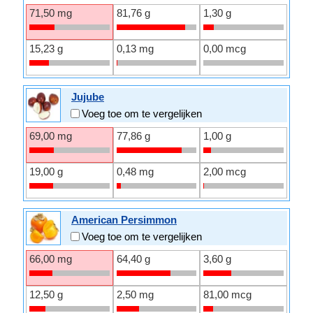
71,50 mg
81,76 g
1,30 g
15,23 g
0,13 mg
0,00 mcg
Jujube
Voeg toe om te vergelijken
69,00 mg
77,86 g
1,00 g
19,00 g
0,48 mg
2,00 mcg
American Persimmon
Voeg toe om te vergelijken
66,00 mg
64,40 g
3,60 g
12,50 g
2,50 mg
81,00 mcg