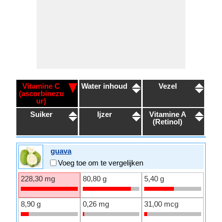
Vitamine C
Water inhoud
Vezel
(ascorbinezu
ur)
Suiker
Ijzer
Vitamine A
(Retinol)
guava
Voeg toe om te vergelijken
228,30 mg
80,80 g
5,40 g
8,90 g
0,26 mg
31,00 mcg