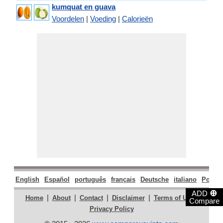
kumquat en guava
Voordelen
|
Voeding
|
Calorieën
English
Español
português
français
Deutsche
italiano
Polski
⊕
ADD
|
|
|
|
|
Home
About
Contact
Disclaimer
Terms of Use
Compare
Privacy Policy