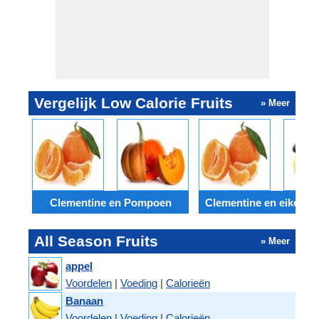
Vergelijk Low Calorie Fruits
» Meer
Clementine en Pompoen
Clementine en eikelp
All Season Fruits
» Meer
appel
Voordelen
|
Voeding
|
Calorieën
Banaan
Voordelen
|
Voeding
|
Calorieën