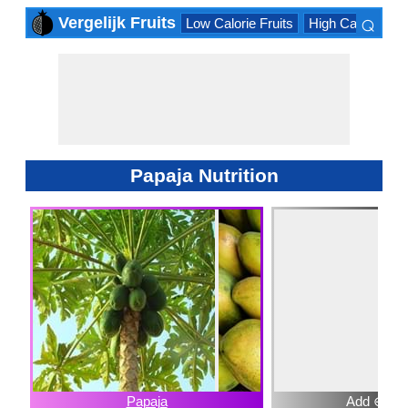
⌕
Vergelijk Fruits
Low Calorie Fruits
High Calorie Frui
×
Papaja Nutrition
Papaja
Add ⊕