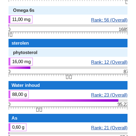
👆🏻
Omega 6s
11,00 mg
Rank: 56 (Overall)
0
1689
👆🏻
sterolen
phytosterol
16,00 mg
Rank: 12 (Overall)
0
87
👆🏻
Water inhoud
88,00 g
Rank: 23 (Overall)
0
95.23
👆🏻
As
0,60 g
Rank: 21 (Overall)