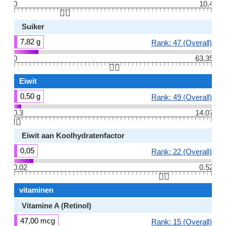
0
10.4
👆🏻
Suiker
7,82 g
Rank: 47 (Overall)
0
63.35
👆🏻
Eiwit
0,50 g
Rank: 49 (Overall)
0.3
14.07
👆🏻
Eiwit aan Koolhydratenfactor
0,05
Rank: 22 (Overall)
0.02
0.52
👆🏻
vitaminen
Vitamine A (Retinol)
47,00 mcg
Rank: 15 (Overall)