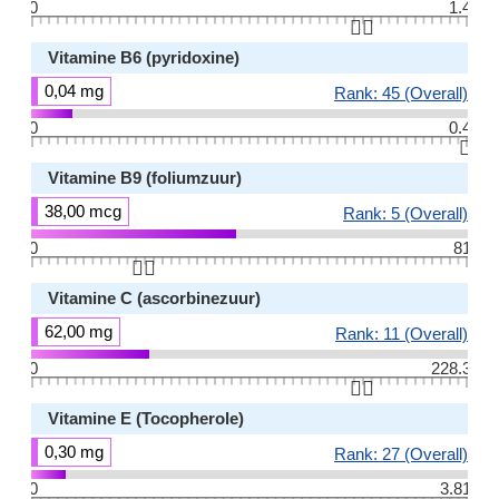
0
1.4
👆🏻
Vitamine B6 (pyridoxine)
0,04 mg
Rank: 45 (Overall)
0
0.4
👆🏻
Vitamine B9 (foliumzuur)
38,00 mcg
Rank: 5 (Overall)
0
81
👆🏻
Vitamine C (ascorbinezuur)
62,00 mg
Rank: 11 (Overall)
0
228.3
👆🏻
Vitamine E (Tocopherole)
0,30 mg
Rank: 27 (Overall)
0
3.81