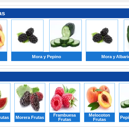
as
Mora y Pepino
Mora y Albar
Frambuesa
Melocoton
rutas
Morera Frutas
Pepi
Frutas
Frutas