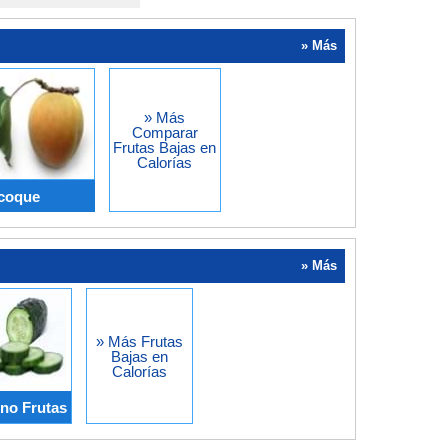
» Más
» Más
Comparar
Frutas Bajas en
Calorías
icoque
» Más
» Más Frutas
Bajas en
Calorías
no Frutas