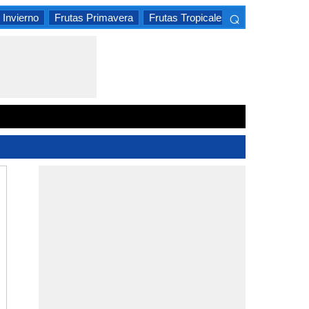
⌕
 Invierno
Frutas Primavera
Frutas Tropicales
Frutas Cítrica
×