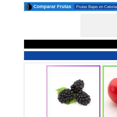
Comparar Frutas
Frutas Bajas en Caloría