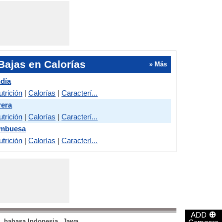
Bajas en Calorías
» Más
día
utrición
|
Calorías
|
Caracterí...
rera
utrición
|
Calorías
|
Caracterí...
ambuesa
utrición
|
Calorías
|
Caracterí...
⊕
ADD
bahasa Indonesia
Jawa