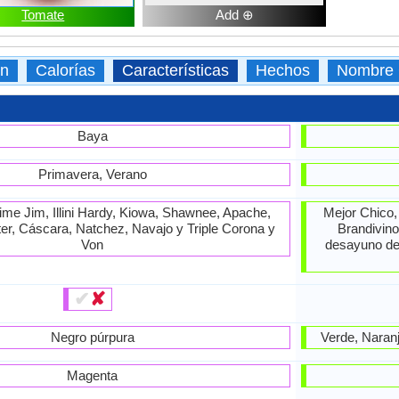
Tomate
Add ⊕
ón
Calorías
Características
Hechos
Nombre C
Baya
Primavera, Verano
ime Jim, Illini Hardy, Kiowa, Shawnee, Apache,
Mejor Chico,
er, Cáscara, Natchez, Navajo y Triple Corona y
Brandivino
Von
desayuno de 
✔
✘
Negro púrpura
Verde, Naranj
Magenta