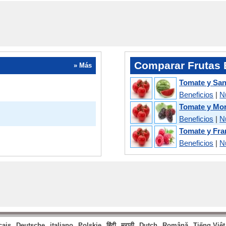
Comparar Frutas 
» Más
Tomate y San
Beneficios
|
N
Tomate y Mo
Beneficios
|
N
Tomate y Fr
Beneficios
|
N
çais
Deutsche
italiano
Polskie
हिंदी
मराठी
Dutch
Română
Tiếng Việt