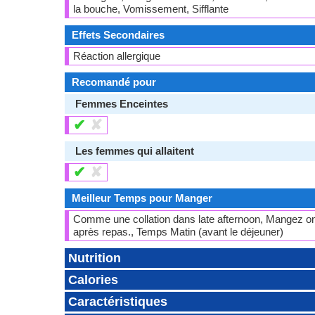
la bouche, Vomissement, Sifflante
Effets Secondaires
Réaction allergique
Recomandé pour
Femmes Enceintes
✔
✘
Les femmes qui allaitent
✔
✘
Meilleur Temps pour Manger
Comme une collation dans late afternoon, Mangez on
après repas., Temps Matin (avant le déjeuner)
Nutrition
Calories
Caractéristiques