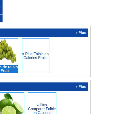
» Plus
» Plus Faible en
Calories Fruits
n de raisin
Fruit
» Plus
» Plus
Comparer Faible
en Calories