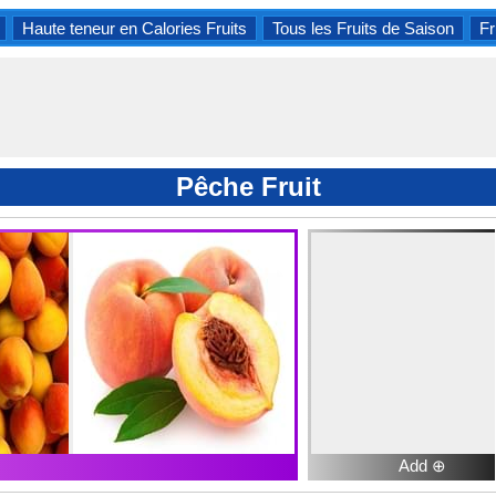
Haute teneur en Calories Fruits
Tous les Fruits de Saison
Fr
Pêche Fruit
Add ⊕