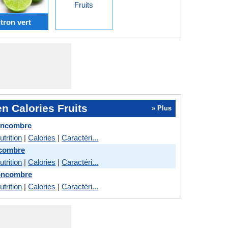
Fruits
tron vert
n Calories Fruits
» Plus
Concombre
utrition
|
Calories
|
Caractéri...
ncombre
utrition
|
Calories
|
Caractéri...
oncombre
utrition
|
Calories
|
Caractéri...