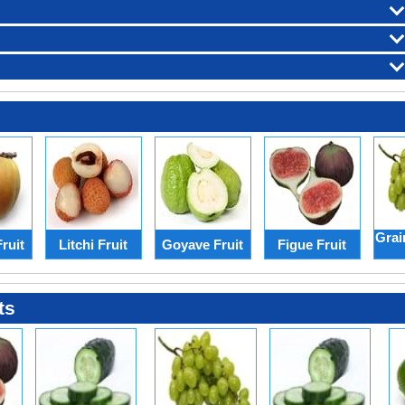
Grai
ruit
Litchi Fruit
Goyave Fruit
Figue Fruit
ts