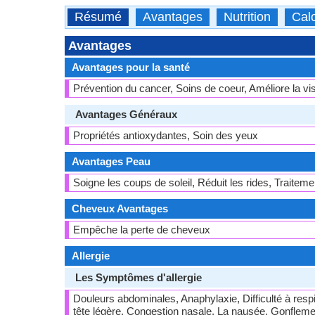
Résumé
Avantages
Nutrition
Calo
Avantages
Avantages pour la santé
Prévention du cancer, Soins de coeur, Améliore la vis
Avantages Généraux
Propriétés antioxydantes, Soin des yeux
Avantages Peau
Soigne les coups de soleil, Réduit les rides, Traitem
Cheveux Avantages
Empêche la perte de cheveux
Allergie
Les Symptômes d'allergie
Douleurs abdominales, Anaphylaxie, Difficulté à resp
tête légère, Congestion nasale, La nausée, Gonfleme