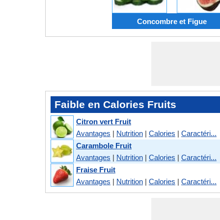
Concombre et Figue
Faible en Calories Fruits
Citron vert Fruit
Avantages
|
Nutrition
|
Calories
|
Caractéri...
Carambole Fruit
Avantages
|
Nutrition
|
Calories
|
Caractéri...
Fraise Fruit
Avantages
|
Nutrition
|
Calories
|
Caractéri...