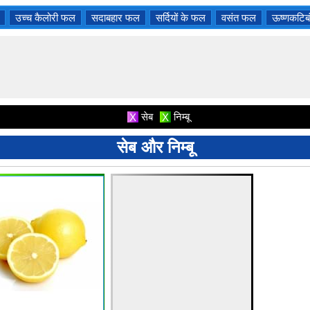
उच्च कैलोरी फल
सदाबहार फल
सर्दियों के फल
वसंत फल
ऊष्णकटिब
सेब
निम्बू
X
X
सेब और निम्बू