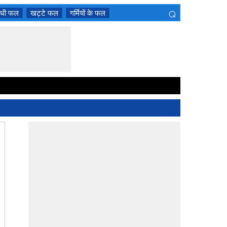
⌕
ंधी फल
खट्टे फल
गर्मियों के फल
×