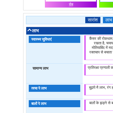
सेब
सारांश
लाभ
लाभ
कैंसर की रोकथाम, 
स्वास्थ्य सुविधाएं
रखता है, चयापच
मोतियाबिंद में म
रक्तचाप से बचाता 
प्रतिरक्षा प्रणाली 
सामान्य लाभ
बुढ़ापे मै लाभ, रंग
त्वचा पे लाभ
बालों के झड़ने से ब
बालों पे लाभ