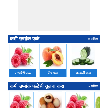
कमी उष्मांक फळे
» अधिक
रास्पबेरी फळ
पीच फळ
काकडी फळ
कमी उष्मांक फळेची तुलना करा
» अधिक