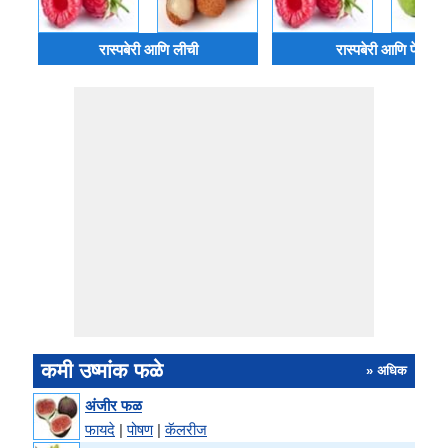
रास्पबेरी आणि लीची
रास्पबेरी आणि पेरू
कमी उष्मांक फळे
» अधिक
अंजीर फळ
फायदे
|
पोषण
|
कॅलरीज