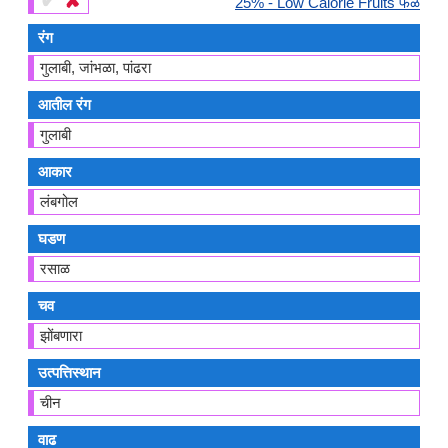
✔
✘
25% - Low Calorie Fruits फळे
रंग
गुलाबी, जांभळा, पांढरा
आतील रंग
गुलाबी
आकार
लंबगोल
घडण
रसाळ
चव
झोंबणारा
उत्पत्तिस्थान
चीन
वाढ