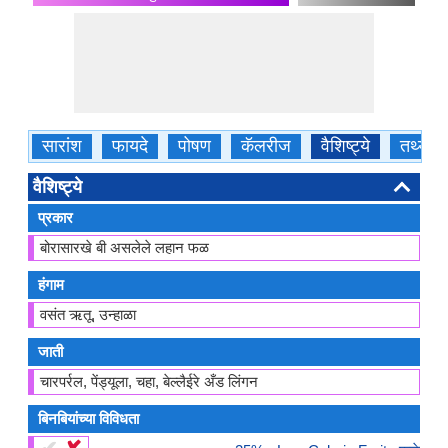
सारांश
फायदे
पोषण
कॅलरीज
वैशिष्ट्ये
तथ्ये
वैशिष्ट्ये
प्रकार
बोरासारखे बी असलेले लहान फळ
हंगाम
वसंत ऋतू, उन्हाळा
जाती
चारपर्रल, पेंड्यूला, चहा, बेल्लैईरे अँड लिंगन
बिनबियांच्या विविधता