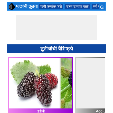
⌕
फळांची तुलना
कमी उष्मांक फळे
उच्च उष्मांक फळे
सर्व ऋतु फळे
×
तुतीचीची वैशिष्ट्ये
तुतीची
Add ⊕