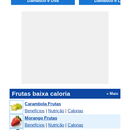
Damasco e Uva
Damasco e Lima
Frutas baixa caloria
» Mais
Carambola Frutas
Benefícios
|
Nutrição
|
Calorias
Morango Frutas
Benefícios
|
Nutrição
|
Calorias