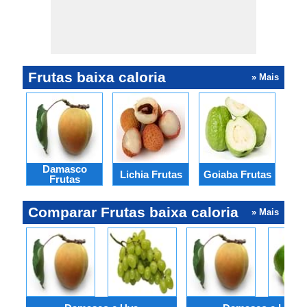
Frutas baixa caloria
» Mais
Damasco
Lichia Frutas
Goiaba Frutas
Fi
Frutas
Comparar Frutas baixa caloria
» Mais