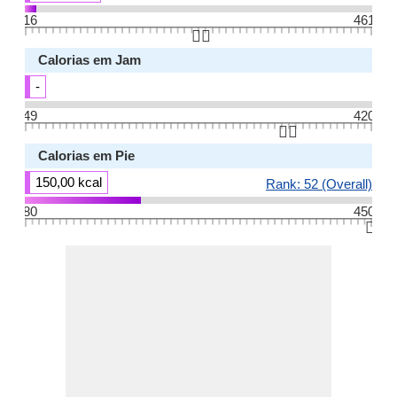
16
461
👆🏻
Calorias em Jam
-
49
420
👆🏻
Calorias em Pie
150,00 kcal
Rank: 52 (Overall)
80
450
👆🏻