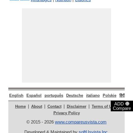
English
Español
português
Deutsche
italiano
Polskie
हिंदी
मरा
⊕
ADD
|
|
|
|
|
Home
About
Contact
Disclaimer
Terms of Use
Compare
Privacy Policy
© 2015 - 2026
www.compareusvista.com
Developed & Maintained by
softUsvista Inc
.