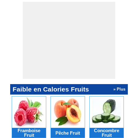
Faible en Calories Fruits
» Plus
Framboise
Concombre
Pêche Fruit
Ab
Fruit
Fruit