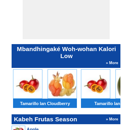
Mbandhingaké Woh-wohan Kalori
Low
» More
Tamarillo lan Cloudberry
Tamarillo lan Oliv
Kabeh Frutas Season
» More
Apple