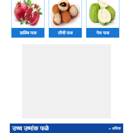
डाळिंब फळ
लीची फळ
पेरू फळ
उच्च उष्मांक फळे
» अधिक