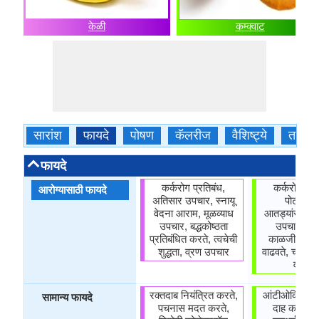
केळी
कम्क्वाट
सारांश
फायदे
पोषण
कॅलरीज
वैशिष्ट्ये
तथ्ये
फायदे
कर्करोग प्रतिबंध,
कर्करोग प्रत
आरोग्यासाठी फायदे
अतिसार उपचार, स्नायू
पोटासंबंध
वेदना आराम, मूळव्याध
आतड्यांसंबंधी त
उपचार, बद्धकोष्ठता
उपचार, हृद
प्रतिबंधित करते, त्वचेची
काळजी, हिमोग
शुद्धता, व्रण उपचार
वाढवते, चयापच
वाढवते
रक्तदाब नियंत्रित करते,
आंटीओक्सिडंट 
सामान्य फायदे
पचनास मदत करते,
दाह कमी करण