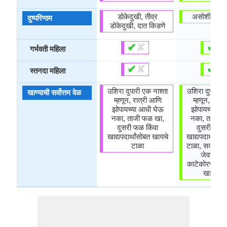
डोकेदुखी, तीव्र
असोशी प्रति
दुष्परिणाम
डोकेदुखी, दात किडणे
✔
✘
✔
✘
गर्भवती महिला
✔
✘
✔
✘
स्तनदा महिला
उशिरा दुपारी एक नाश्ता
उशिरा दुपारी ए
खाण्याची सर्वोत्तम वेळ
म्हणून, रात्री आणि
म्हणून, रात्
झोपायच्या आधी घेऊ
झोपायच्या आ
नका, ताजी फळ खा,
नका, ताजी फ
दुसरी फळ किंवा
दुसरी फळ क
खाद्यपदार्थांसोबत खायचे
खाद्यपदार्थांसो
टाळा
टाळा, सकाळी (द
जेवणाआधी
काटेकोरपणे उप
खाऊ नक