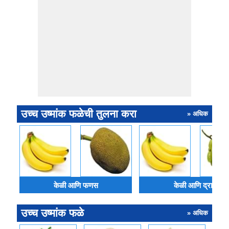
उच्च उष्मांक फळेची तुलना करा
» अधिक
केळी आणि फणस
केळी आणि द्राक्ष
उच्च उष्मांक फळे
» अधिक