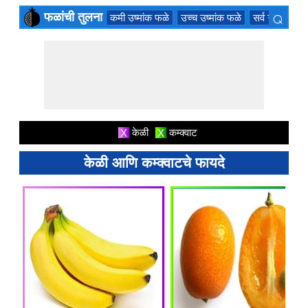
⌕
फळांची तुलना
कमी उष्मांक फळे
उच्च उष्मांक फळे
सर्व ऋतु फळे
×
केळी
कम्क्वाट
X
X
केळी आणि कम्क्वाटचे फायदे