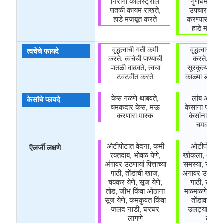
निरोगी कोलेस्ट्रॉल
गुणधर्म, जख
पातळी कायम राखते,
उपचार, वज
हाडे मजबूत करते
करण्यास मदत
हाडे मजबूत
वृद्धत्वाची गती कमी
वृद्धत्वाची ग
त्वचेचे फायदे
करते, त्वचेची पाण्याची
करते, त्वचे
पातळी वाढवते, त्वचा
सूरकुत्या कमी
टवटवीत करते
काळ्या डागांव
केस गळणे थांबवते,
लांब आणि न
केसांचे फायदे
चमकदार केस, मऊ
केसांना प्रोत्सा
करणारा मास्क
केसांना संरक्ष
चमकदार 
ओटीपोटात वेदना, कमी
ओटीपोटात व
ऍलर्जी लक्षणे
रक्तदाब, भोवळ येणे,
खोकला, अतिस
अंगावर उठणार्या पित्ताच्या
समस्या, रक्तद
गाठी, तोंडाची खाज,
अंगावर उठणार्या प
चक्कर येणे, सूज येणे,
गाठी, खाज स
तोंड, जीभ किंवा ओठांना
मळमळणे, मन
सूज येणे, कमकुवत किंवा
तोंडावर मुंग्या
जलद नाडी, घरघर
उलट्या होणे
लागणे
लागणे