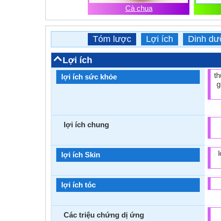
Cà chua
Tóm lược
Lợi ích
Dinh d
Lợi ích
th
lợi ích sức khỏe
g
lợi ích chung
lợi ích Skin
lợi ích tóc
Các triệu chứng dị ứng