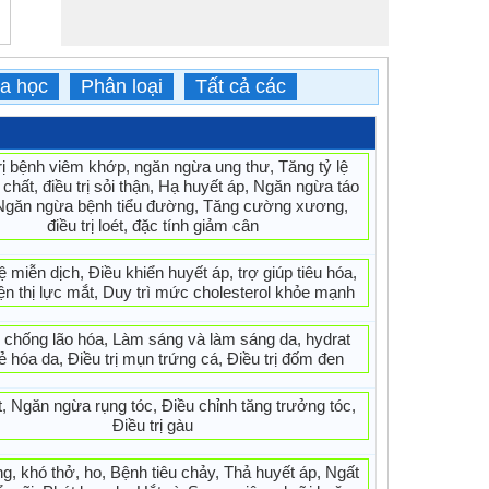
a học
Phân loại
Tất cả các
trị bệnh viêm khớp, ngăn ngừa ung thư, Tăng tỷ lệ
i chất, điều trị sỏi thận, Hạ huyết áp, Ngăn ngừa táo
Ngăn ngừa bệnh tiểu đường, Tăng cường xương,
điều trị loét, đặc tính giảm cân
 miễn dịch, Điều khiển huyết áp, trợ giúp tiêu hóa,
iện thị lực mắt, Duy trì mức cholesterol khỏe mạnh
h chống lão hóa, Làm sáng và làm sáng da, hydrat
rẻ hóa da, Điều trị mụn trứng cá, Điều trị đốm đen
ốt, Ngăn ngừa rụng tóc, Điều chỉnh tăng trưởng tóc,
Điều trị gàu
g, khó thở, ho, Bệnh tiêu chảy, Thả huyết áp, Ngất