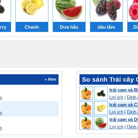
rry
Chanh
Dưa hấu
dâu tằm
D
So sánh Trái cây 
» Hơn
trái cam và B
Lợi ích
|
Dinh
m
trái cam và 
Lợi ích
|
Dinh
m
trái cam và 
Lợi ích
|
Dinh
m