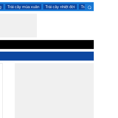
⌕
g
Trái cây mùa xuân
Trái cây nhiệt đới
Trái cây họ cam quýt
×