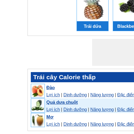
Trái dứa
Blackbe
Trái cây Calorie thấp
Đào
Lợi ích
|
Dinh dưỡng
|
Năng lượng
|
Đặc điể
Quả dưa chuột
Lợi ích
|
Dinh dưỡng
|
Năng lượng
|
Đặc điể
Mơ
Lợi ích
|
Dinh dưỡng
|
Năng lượng
|
Đặc điể