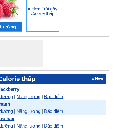
» Hơn Trái cây
Calorie thấp
âu rừng
Calorie thấp
» Hơn
lackberry
 dưỡng
|
Năng lượng
|
Đặc điểm
Chanh
 dưỡng
|
Năng lượng
|
Đặc điểm
Dưa hấu
 dưỡng
|
Năng lượng
|
Đặc điểm