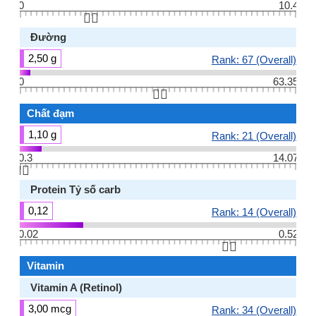
0
10.4
👆🏻
Đường
2,50 g
Rank: 67 (Overall)
0
63.35
👆🏻
Chất đạm
1,10 g
Rank: 21 (Overall)
0.3
14.07
👆🏻
Protein Tỷ số carb
0,12
Rank: 14 (Overall)
0.02
0.52
👆🏻
Vitamin
Vitamin A (Retinol)
3,00 mcg
Rank: 34 (Overall)