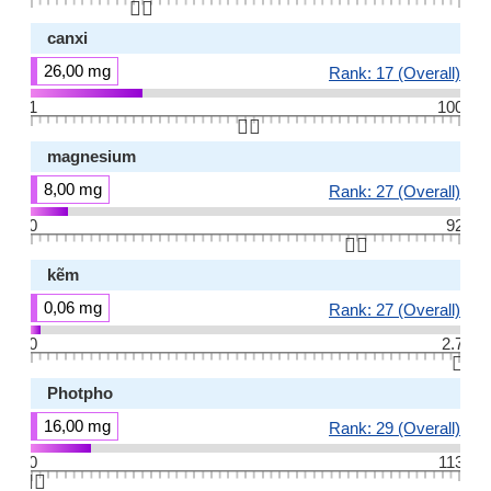
👆🏻
canxi
26,00 mg
Rank: 17 (Overall)
1
100
👆🏻
magnesium
8,00 mg
Rank: 27 (Overall)
0
92
👆🏻
kẽm
0,06 mg
Rank: 27 (Overall)
0
2.7
👆🏻
Photpho
16,00 mg
Rank: 29 (Overall)
0
113
👆🏻