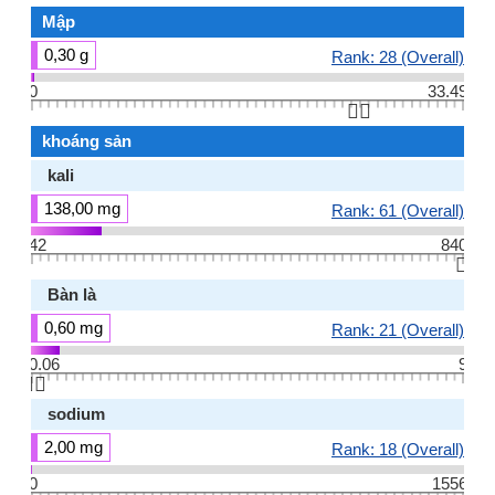
Mập
0,30 g
Rank: 28 (Overall)
0
33.49
👆🏻
khoáng sản
kali
138,00 mg
Rank: 61 (Overall)
42
840
👆🏻
Bàn là
0,60 mg
Rank: 21 (Overall)
0.06
9
👆🏻
sodium
2,00 mg
Rank: 18 (Overall)
0
1556