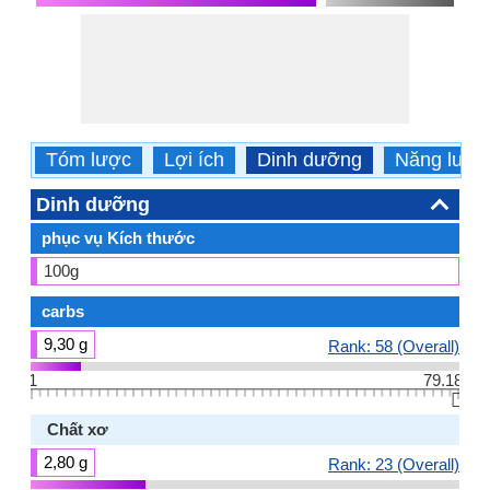
Tóm lược
Lợi ích
Dinh dưỡng
Năng lượn
Dinh dưỡng
phục vụ Kích thước
100g
carbs
9,30 g
Rank: 58 (Overall)
1
79.18
👆🏻
Chất xơ
2,80 g
Rank: 23 (Overall)