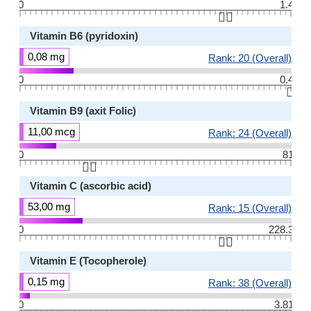
0
1.4
👆🏻
Vitamin B6 (pyridoxin)
0,08 mg
Rank: 20 (Overall)
0
0.4
👆🏻
Vitamin B9 (axit Folic)
11,00 mcg
Rank: 24 (Overall)
0
81
👆🏻
Vitamin C (ascorbic acid)
53,00 mg
Rank: 15 (Overall)
0
228.3
👆🏻
Vitamin E (Tocopherole)
0,15 mg
Rank: 38 (Overall)
0
3.81