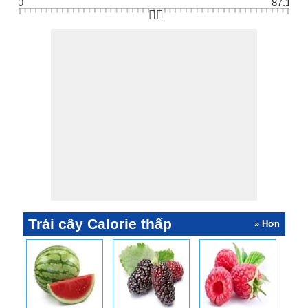
0
87.1
👆🏻
Trái cây Calorie thấp
» Hơn