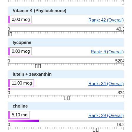
👆🏻
Vitamin K (Phyllochinone)
0,00 mcg
Rank: 42 (Overall)
0
40.3
👆🏻
lycopene
0,00 mcg
Rank: 9 (Overall)
0
5204
👆🏻
lutein + zeaxanthin
11,00 mcg
Rank: 34 (Overall)
0
834
👆🏻
choline
5,10 mg
Rank: 29 (Overall)
0
19.2
👆🏻