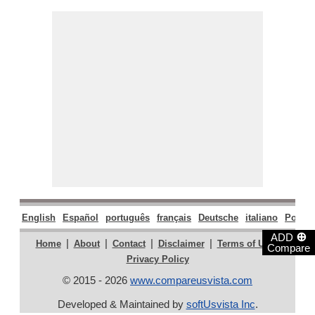
English
Español
português
français
Deutsche
italiano
Polski
⊕
ADD
|
|
|
|
|
Home
About
Contact
Disclaimer
Terms of Use
Compare
Privacy Policy
© 2015 - 2026
www.compareusvista.com
Developed & Maintained by
softUsvista Inc
.