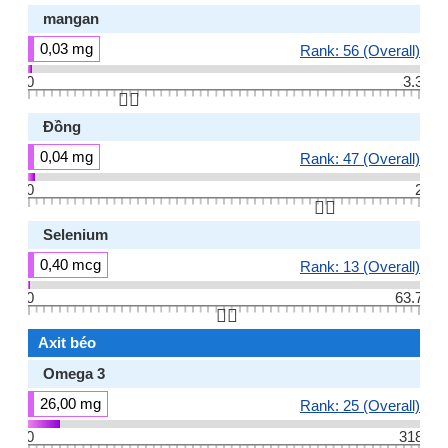
mangan
0,03 mg
Rank: 56 (Overall)
0
3.3
👆🏻
Đồng
0,04 mg
Rank: 47 (Overall)
0
2
👆🏻
Selenium
0,40 mcg
Rank: 13 (Overall)
0
63.7
👆🏻
Axit béo
Omega 3
26,00 mg
Rank: 25 (Overall)
0
318