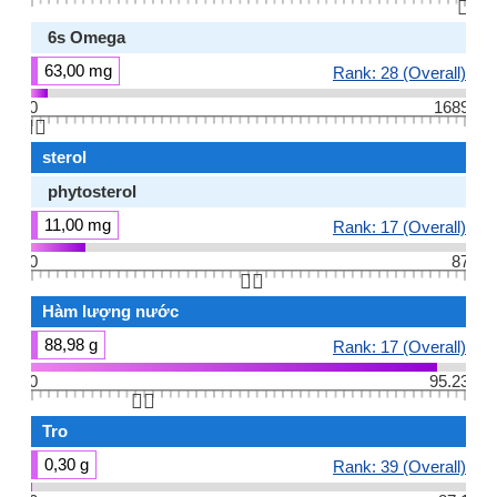
👆🏻
6s Omega
63,00 mg
Rank: 28 (Overall)
0
1689
👆🏻
sterol
phytosterol
11,00 mg
Rank: 17 (Overall)
0
87
👆🏻
Hàm lượng nước
88,98 g
Rank: 17 (Overall)
0
95.23
👆🏻
Tro
0,30 g
Rank: 39 (Overall)