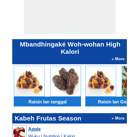
Mbandhingaké Woh-wohan High
Kalori
» More
Raisin lan tanggal
Raisin lan Gojiber
Kabeh Frutas Season
» More
Apple
Wuku
|
Nutrition
|
Kalori