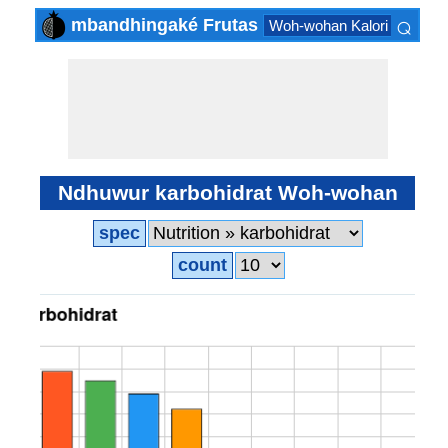
⌕
mbandhingaké Frutas
Woh-wohan Kalori Low
W
×
Ndhuwur karbohidrat Woh-wohan
spec
count