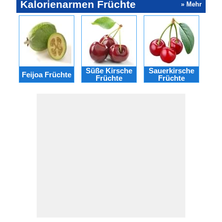
Kalorienarmen Früchte
» Mehr
Süße Kirsche
Sauerkirsche
Feijoa Früchte
Mis
Früchte
Früchte