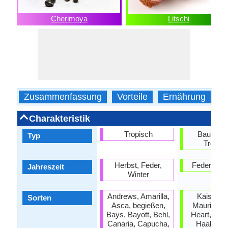
Cherimoya
Litschi
Zusammenfassung
Vorteile
Ernährung
K
Charakteristik
Tropisch
Baumfruc
Typ
Tropis
Herbst, Feder,
Feder, S
Jahreszeit
Winter
Andrews, Amarilla,
Kaiser O
Sorten
Asca, begießen,
Mauritiu, 
Bays, Bayott, Behl,
Heart, Bre
Canaria, Capucha,
Haak Yip