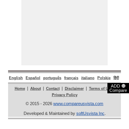
English
Español
português
français
italiano
Polskie
हिंदी
मराठ
⊕
ADD
|
|
|
|
|
Home
About
Contact
Disclaimer
Terms of Use
Compare
Privacy Policy
© 2015 - 2026
www.compareusvista.com
Developed & Maintained by
softUsvista Inc
.