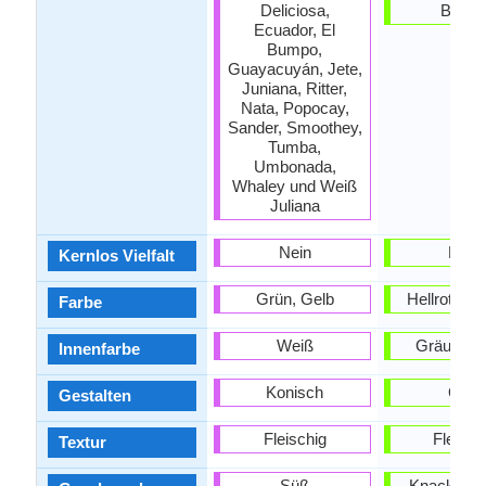
Deliciosa,
Benga
Ecuador, El
Bumpo,
Guayacuyán, Jete,
Juniana, Ritter,
Nata, Popocay,
Sander, Smoothey,
Tumba,
Umbonada,
Whaley und Weiß
Juliana
Nein
Nein
Kernlos Vielfalt
Grün, Gelb
Hellrot, Ro
Farbe
Weiß
Gräulich-
Innenfarbe
Konisch
Oval
Gestalten
Fleischig
Fleisch
Textur
Süß
Knackig, Sa