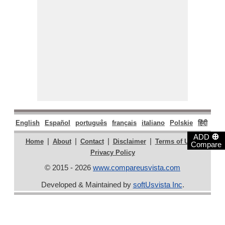
English
Español
português
français
italiano
Polskie
हिंदी
मराठ
⊕
ADD
|
|
|
|
|
Home
About
Contact
Disclaimer
Terms of Use
Compare
Privacy Policy
© 2015 - 2026
www.compareusvista.com
Developed & Maintained by
softUsvista Inc
.