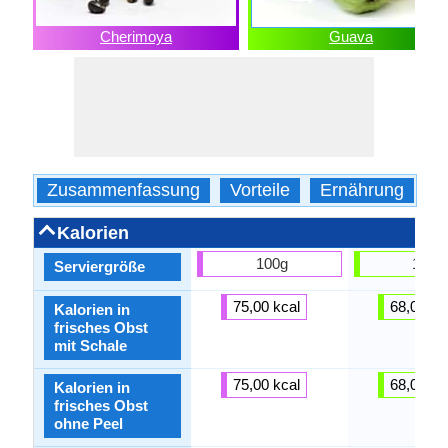
Cherimoya
Guava
Zusammenfassung
Vorteile
Ernährung
K
Kalorien
100g
100g
Serviergröße
75,00 kcal
68,00 kc
Kalorien in
frisches Obst
mit Schale
75,00 kcal
68,00 kc
Kalorien in
frisches Obst
ohne Peel