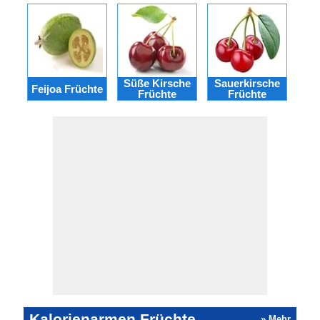
Süße Kirsche
Sauerkirsche
Feijoa Früchte
Mis
Früchte
Früchte
Kalorienarmen Früchte
» Mehr