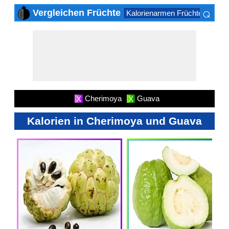
⌕
Vergleichen Früchte
Kalorienarmen Früchte
Kalor
×
Cherimoya
Guava
X
X
Kalorien in Cherimoya und Guava