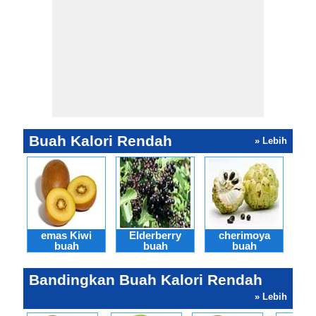
Buah Kalori Rendah
» Lebih
emas Kiwi
Elderberry
cherimoya
Fe
buah
buah
buah
Bandingkan Buah Kalori Rendah
» Lebih