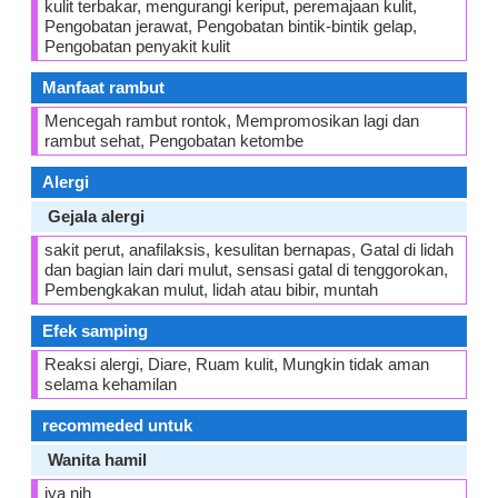
kulit terbakar, mengurangi keriput, peremajaan kulit,
Pengobatan jerawat, Pengobatan bintik-bintik gelap,
Pengobatan penyakit kulit
Manfaat rambut
Mencegah rambut rontok, Mempromosikan lagi dan
rambut sehat, Pengobatan ketombe
Alergi
Gejala alergi
sakit perut, anafilaksis, kesulitan bernapas, Gatal di lidah
dan bagian lain dari mulut, sensasi gatal di tenggorokan,
Pembengkakan mulut, lidah atau bibir, muntah
Efek samping
Reaksi alergi, Diare, Ruam kulit, Mungkin tidak aman
selama kehamilan
recommeded untuk
Wanita hamil
iya nih